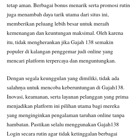
tetap aman. Berbagai bonus menarik serta promosi rutin
juga menambah daya tarik utama dari situs ini,
memberikan peluang lebih besar untuk meraih
kemenangan dan keuntungan maksimal. Oleh karena
itu, tidak mengherankan jika Gajah 138 semakin
populer di kalangan penggemar judi online yang
mencari platform terpercaya dan menguntungkan.
Dengan segala keunggulan yang dimiliki, tidak ada
salahnya untuk mencoba keberuntungan di Gajah138.
Inovasi, keamanan, serta layanan pelanggan yang prima
menjadikan platform ini pilihan utama bagi mereka
yang menginginkan pengalaman taruhan online tanpa
hambatan. Pastikan selalu menggunakan Gajah138
Login secara rutin agar tidak ketinggalan berbagai