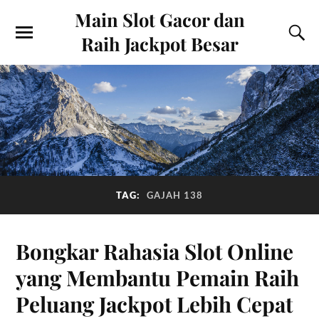
Main Slot Gacor dan
Raih Jackpot Besar
TAG:
GAJAH 138
Bongkar Rahasia Slot Online
yang Membantu Pemain Raih
Peluang Jackpot Lebih Cepat