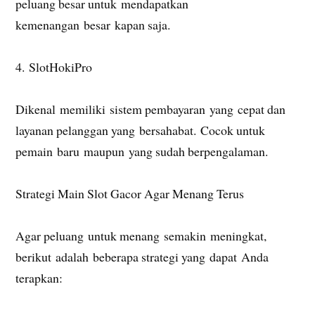
peluang besar untuk mendapatkan
kemenangan besar kapan saja.
4. SlotHokiPro
Dikenal memiliki sistem pembayaran yang cepat dan
layanan pelanggan yang bersahabat. Cocok untuk
pemain baru maupun yang sudah berpengalaman.
Strategi Main Slot Gacor Agar Menang Terus
Agar peluang untuk menang semakin meningkat,
berikut adalah beberapa strategi yang dapat Anda
terapkan: