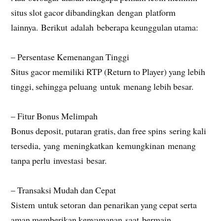
situs slot gacor dibandingkan dengan platform
lainnya. Berikut adalah beberapa keunggulan utama:
– Persentase Kemenangan Tinggi
Situs gacor memiliki RTP (Return to Player) yang lebih
tinggi, sehingga peluang untuk menang lebih besar.
– Fitur Bonus Melimpah
Bonus deposit, putaran gratis, dan free spins sering kali
tersedia, yang meningkatkan kemungkinan menang
tanpa perlu investasi besar.
– Transaksi Mudah dan Cepat
Sistem untuk setoran dan penarikan yang cepat serta
aman memberikan kenyamanan saat bermain.