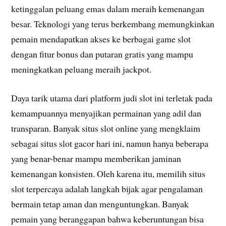
ketinggalan peluang emas dalam meraih kemenangan
besar. Teknologi yang terus berkembang memungkinkan
pemain mendapatkan akses ke berbagai game slot
dengan fitur bonus dan putaran gratis yang mampu
meningkatkan peluang meraih jackpot.
Daya tarik utama dari platform judi slot ini terletak pada
kemampuannya menyajikan permainan yang adil dan
transparan. Banyak situs slot online yang mengklaim
sebagai situs slot gacor hari ini, namun hanya beberapa
yang benar-benar mampu memberikan jaminan
kemenangan konsisten. Oleh karena itu, memilih situs
slot terpercaya adalah langkah bijak agar pengalaman
bermain tetap aman dan menguntungkan. Banyak
pemain yang beranggapan bahwa keberuntungan bisa