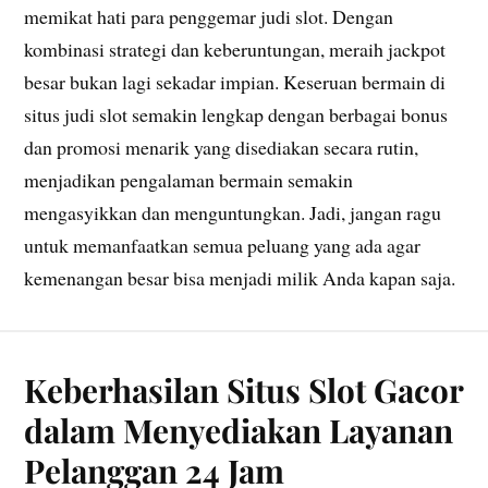
memikat hati para penggemar judi slot. Dengan
kombinasi strategi dan keberuntungan, meraih jackpot
besar bukan lagi sekadar impian. Keseruan bermain di
situs judi slot semakin lengkap dengan berbagai bonus
dan promosi menarik yang disediakan secara rutin,
menjadikan pengalaman bermain semakin
mengasyikkan dan menguntungkan. Jadi, jangan ragu
untuk memanfaatkan semua peluang yang ada agar
kemenangan besar bisa menjadi milik Anda kapan saja.
Keberhasilan Situs Slot Gacor
dalam Menyediakan Layanan
Pelanggan 24 Jam