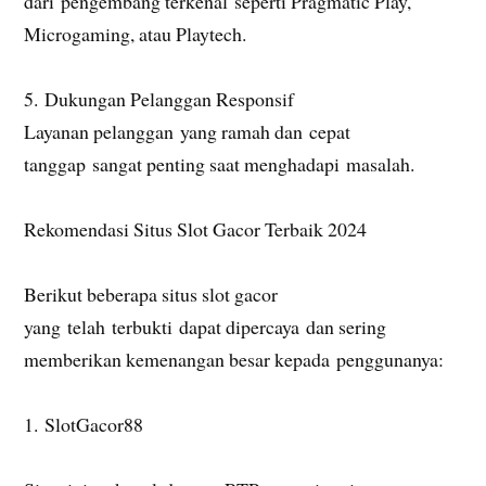
dari pengembang terkenal seperti Pragmatic Play,
Microgaming, atau Playtech.
5. Dukungan Pelanggan Responsif
Layanan pelanggan yang ramah dan cepat
tanggap sangat penting saat menghadapi masalah.
Rekomendasi Situs Slot Gacor Terbaik 2024
Berikut beberapa situs slot gacor
yang telah terbukti dapat dipercaya dan sering
memberikan kemenangan besar kepada penggunanya:
1. SlotGacor88