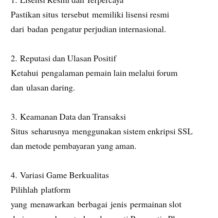
Pastikan situs tersebut memiliki lisensi resmi
dari badan pengatur perjudian internasional.
2. Reputasi dan Ulasan Positif
Ketahui pengalaman pemain lain melalui forum
dan ulasan daring.
3. Keamanan Data dan Transaksi
Situs seharusnya menggunakan sistem enkripsi SSL
dan metode pembayaran yang aman.
4. Variasi Game Berkualitas
Pilihlah platform
yang menawarkan berbagai jenis permainan slot