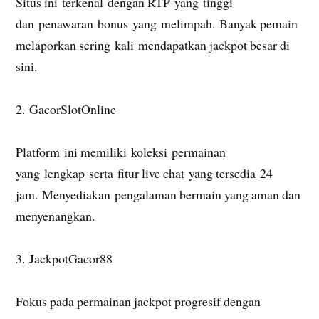
Situs ini terkenal dengan RTP yang tinggi
dan penawaran bonus yang melimpah. Banyak pemain
melaporkan sering kali mendapatkan jackpot besar di
sini.
2. GacorSlotOnline
Platform ini memiliki koleksi permainan
yang lengkap serta fitur live chat yang tersedia 24
jam. Menyediakan pengalaman bermain yang aman dan
menyenangkan.
3. JackpotGacor88
Fokus pada permainan jackpot progresif dengan