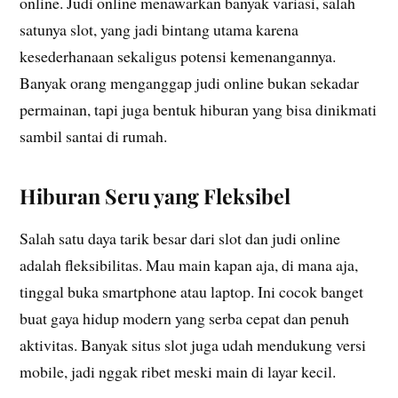
online. Judi online menawarkan banyak variasi, salah
satunya slot, yang jadi bintang utama karena
kesederhanaan sekaligus potensi kemenangannya.
Banyak orang menganggap judi online bukan sekadar
permainan, tapi juga bentuk hiburan yang bisa dinikmati
sambil santai di rumah.
Hiburan Seru yang Fleksibel
Salah satu daya tarik besar dari slot dan judi online
adalah fleksibilitas. Mau main kapan aja, di mana aja,
tinggal buka smartphone atau laptop. Ini cocok banget
buat gaya hidup modern yang serba cepat dan penuh
aktivitas. Banyak situs slot juga udah mendukung versi
mobile, jadi nggak ribet meski main di layar kecil.