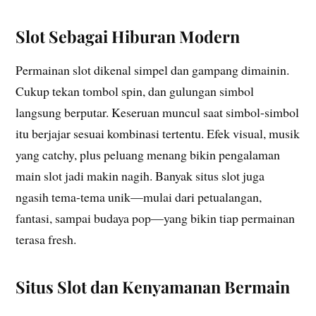
Slot Sebagai Hiburan Modern
Permainan slot dikenal simpel dan gampang dimainin.
Cukup tekan tombol spin, dan gulungan simbol
langsung berputar. Keseruan muncul saat simbol-simbol
itu berjajar sesuai kombinasi tertentu. Efek visual, musik
yang catchy, plus peluang menang bikin pengalaman
main slot jadi makin nagih. Banyak situs slot juga
ngasih tema-tema unik—mulai dari petualangan,
fantasi, sampai budaya pop—yang bikin tiap permainan
terasa fresh.
Situs Slot dan Kenyamanan Bermain