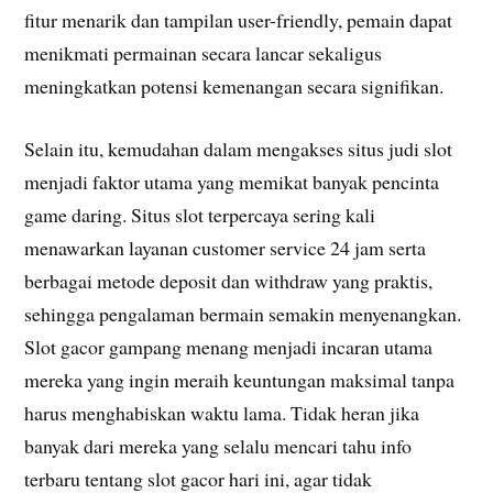
fitur menarik dan tampilan user-friendly, pemain dapat
menikmati permainan secara lancar sekaligus
meningkatkan potensi kemenangan secara signifikan.
Selain itu, kemudahan dalam mengakses situs judi slot
menjadi faktor utama yang memikat banyak pencinta
game daring. Situs slot terpercaya sering kali
menawarkan layanan customer service 24 jam serta
berbagai metode deposit dan withdraw yang praktis,
sehingga pengalaman bermain semakin menyenangkan.
Slot gacor gampang menang menjadi incaran utama
mereka yang ingin meraih keuntungan maksimal tanpa
harus menghabiskan waktu lama. Tidak heran jika
banyak dari mereka yang selalu mencari tahu info
terbaru tentang slot gacor hari ini, agar tidak