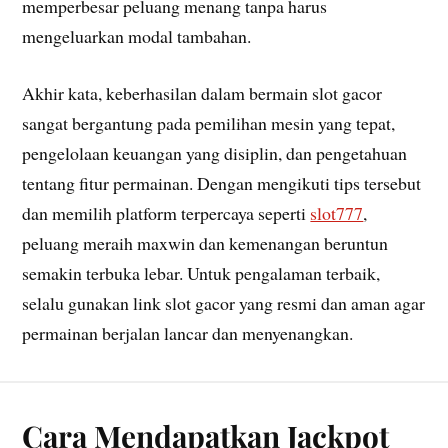
memperbesar peluang menang tanpa harus
mengeluarkan modal tambahan.
Akhir kata, keberhasilan dalam bermain slot gacor
sangat bergantung pada pemilihan mesin yang tepat,
pengelolaan keuangan yang disiplin, dan pengetahuan
tentang fitur permainan. Dengan mengikuti tips tersebut
dan memilih platform terpercaya seperti
slot777
,
peluang meraih maxwin dan kemenangan beruntun
semakin terbuka lebar. Untuk pengalaman terbaik,
selalu gunakan link slot gacor yang resmi dan aman agar
permainan berjalan lancar dan menyenangkan.
Cara Mendapatkan Jackpot