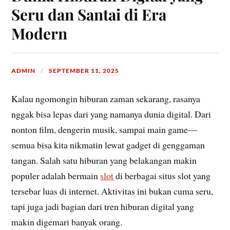
Seru dan Santai di Era
Modern
ADMIN
SEPTEMBER 11, 2025
Kalau ngomongin hiburan zaman sekarang, rasanya
nggak bisa lepas dari yang namanya dunia digital. Dari
nonton film, dengerin musik, sampai main game—
semua bisa kita nikmatin lewat gadget di genggaman
tangan. Salah satu hiburan yang belakangan makin
populer adalah bermain
slot
di berbagai situs slot yang
tersebar luas di internet. Aktivitas ini bukan cuma seru,
tapi juga jadi bagian dari tren hiburan digital yang
makin digemari banyak orang.