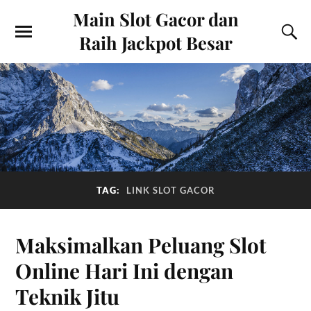
Main Slot Gacor dan
Raih Jackpot Besar
TAG:
LINK SLOT GACOR
Maksimalkan Peluang Slot
Online Hari Ini dengan
Teknik Jitu