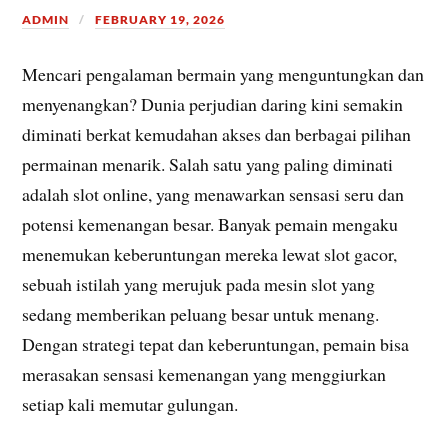
ADMIN
FEBRUARY 19, 2026
Mencari pengalaman bermain yang menguntungkan dan
menyenangkan? Dunia perjudian daring kini semakin
diminati berkat kemudahan akses dan berbagai pilihan
permainan menarik. Salah satu yang paling diminati
adalah slot online, yang menawarkan sensasi seru dan
potensi kemenangan besar. Banyak pemain mengaku
menemukan keberuntungan mereka lewat slot gacor,
sebuah istilah yang merujuk pada mesin slot yang
sedang memberikan peluang besar untuk menang.
Dengan strategi tepat dan keberuntungan, pemain bisa
merasakan sensasi kemenangan yang menggiurkan
setiap kali memutar gulungan.