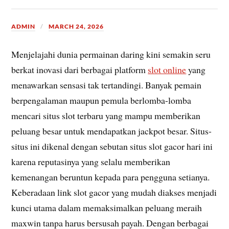
ADMIN
MARCH 24, 2026
Menjelajahi dunia permainan daring kini semakin seru
berkat inovasi dari berbagai platform
slot online
yang
menawarkan sensasi tak tertandingi. Banyak pemain
berpengalaman maupun pemula berlomba-lomba
mencari situs slot terbaru yang mampu memberikan
peluang besar untuk mendapatkan jackpot besar. Situs-
situs ini dikenal dengan sebutan situs slot gacor hari ini
karena reputasinya yang selalu memberikan
kemenangan beruntun kepada para pengguna setianya.
Keberadaan link slot gacor yang mudah diakses menjadi
kunci utama dalam memaksimalkan peluang meraih
maxwin tanpa harus bersusah payah. Dengan berbagai