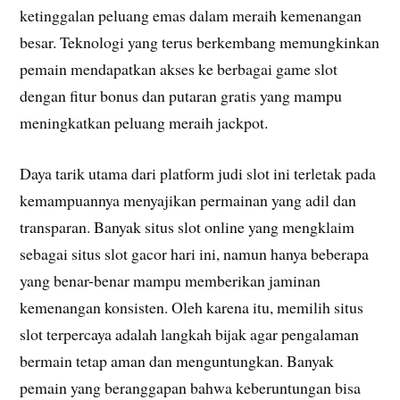
ketinggalan peluang emas dalam meraih kemenangan
besar. Teknologi yang terus berkembang memungkinkan
pemain mendapatkan akses ke berbagai game slot
dengan fitur bonus dan putaran gratis yang mampu
meningkatkan peluang meraih jackpot.
Daya tarik utama dari platform judi slot ini terletak pada
kemampuannya menyajikan permainan yang adil dan
transparan. Banyak situs slot online yang mengklaim
sebagai situs slot gacor hari ini, namun hanya beberapa
yang benar-benar mampu memberikan jaminan
kemenangan konsisten. Oleh karena itu, memilih situs
slot terpercaya adalah langkah bijak agar pengalaman
bermain tetap aman dan menguntungkan. Banyak
pemain yang beranggapan bahwa keberuntungan bisa