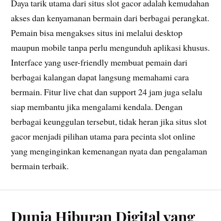
Daya tarik utama dari situs slot gacor adalah kemudahan
akses dan kenyamanan bermain dari berbagai perangkat.
Pemain bisa mengakses situs ini melalui desktop
maupun mobile tanpa perlu mengunduh aplikasi khusus.
Interface yang user-friendly membuat pemain dari
berbagai kalangan dapat langsung memahami cara
bermain. Fitur live chat dan support 24 jam juga selalu
siap membantu jika mengalami kendala. Dengan
berbagai keunggulan tersebut, tidak heran jika situs slot
gacor menjadi pilihan utama para pecinta slot online
yang menginginkan kemenangan nyata dan pengalaman
bermain terbaik.
Dunia Hiburan Digital yang