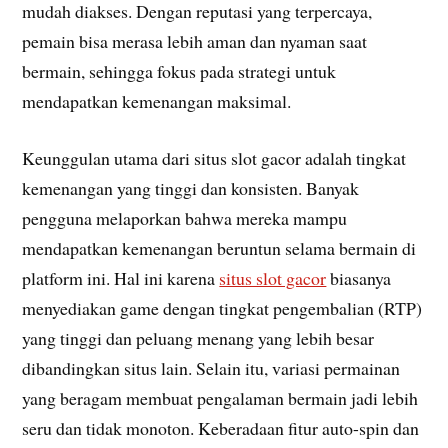
mudah diakses. Dengan reputasi yang terpercaya,
pemain bisa merasa lebih aman dan nyaman saat
bermain, sehingga fokus pada strategi untuk
mendapatkan kemenangan maksimal.
Keunggulan utama dari situs slot gacor adalah tingkat
kemenangan yang tinggi dan konsisten. Banyak
pengguna melaporkan bahwa mereka mampu
mendapatkan kemenangan beruntun selama bermain di
platform ini. Hal ini karena
situs slot gacor
biasanya
menyediakan game dengan tingkat pengembalian (RTP)
yang tinggi dan peluang menang yang lebih besar
dibandingkan situs lain. Selain itu, variasi permainan
yang beragam membuat pengalaman bermain jadi lebih
seru dan tidak monoton. Keberadaan fitur auto-spin dan