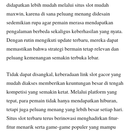
didapatkan lebih mudah melalui situs slot mudah
maxwin, karena di sana peluang menang didesain
sedemikian rupa agar pemain merasa mendapatkan
pengalaman berbeda sekaligus keberhasilan yang nyata.
Dengan rutin mengikuti update terbaru, mereka dapat
memastikan bahwa strategi bermain tetap relevan dan
peluang kemenangan semakin terbuka lebar.
Tidak dapat disangkal, keberadaan link slot gacor yang
mudah diakses memberikan keuntungan besar di tengah
kompetisi yang semakin ketat. Melalui platform yang
tepat, para pemain tidak hanya mendapatkan hiburan,
tetapi juga peluang menang yang lebih besar setiap hari.
Situs slot terbaru terus berinovasi menghadirkan fitur-
fitur menarik serta game-game populer yang mampu