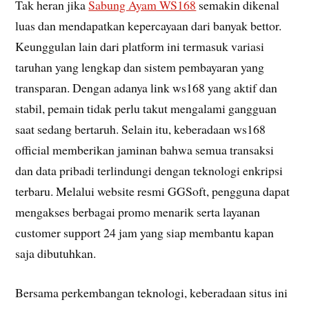
Tak heran jika
Sabung Ayam WS168
semakin dikenal
luas dan mendapatkan kepercayaan dari banyak bettor.
Keunggulan lain dari platform ini termasuk variasi
taruhan yang lengkap dan sistem pembayaran yang
transparan. Dengan adanya link ws168 yang aktif dan
stabil, pemain tidak perlu takut mengalami gangguan
saat sedang bertaruh. Selain itu, keberadaan ws168
official memberikan jaminan bahwa semua transaksi
dan data pribadi terlindungi dengan teknologi enkripsi
terbaru. Melalui website resmi GGSoft, pengguna dapat
mengakses berbagai promo menarik serta layanan
customer support 24 jam yang siap membantu kapan
saja dibutuhkan.
Bersama perkembangan teknologi, keberadaan situs ini