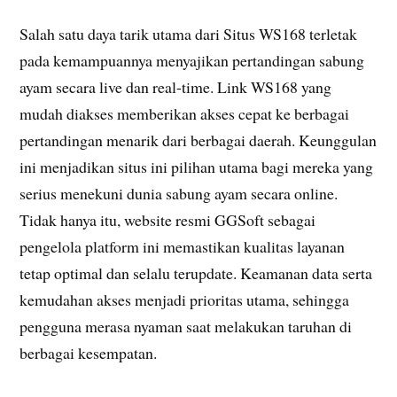
Salah satu daya tarik utama dari Situs WS168 terletak
pada kemampuannya menyajikan pertandingan sabung
ayam secara live dan real-time. Link WS168 yang
mudah diakses memberikan akses cepat ke berbagai
pertandingan menarik dari berbagai daerah. Keunggulan
ini menjadikan situs ini pilihan utama bagi mereka yang
serius menekuni dunia sabung ayam secara online.
Tidak hanya itu, website resmi GGSoft sebagai
pengelola platform ini memastikan kualitas layanan
tetap optimal dan selalu terupdate. Keamanan data serta
kemudahan akses menjadi prioritas utama, sehingga
pengguna merasa nyaman saat melakukan taruhan di
berbagai kesempatan.