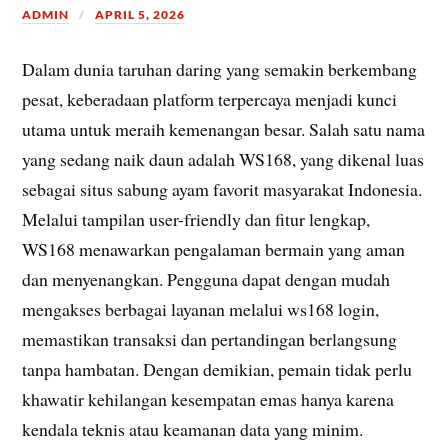
ADMIN
APRIL 5, 2026
Dalam dunia taruhan daring yang semakin berkembang
pesat, keberadaan platform terpercaya menjadi kunci
utama untuk meraih kemenangan besar. Salah satu nama
yang sedang naik daun adalah WS168, yang dikenal luas
sebagai situs sabung ayam favorit masyarakat Indonesia.
Melalui tampilan user-friendly dan fitur lengkap,
WS168 menawarkan pengalaman bermain yang aman
dan menyenangkan. Pengguna dapat dengan mudah
mengakses berbagai layanan melalui ws168 login,
memastikan transaksi dan pertandingan berlangsung
tanpa hambatan. Dengan demikian, pemain tidak perlu
khawatir kehilangan kesempatan emas hanya karena
kendala teknis atau keamanan data yang minim.