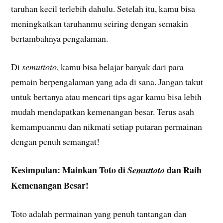
taruhan kecil terlebih dahulu. Setelah itu, kamu bisa
meningkatkan taruhanmu seiring dengan semakin
bertambahnya pengalaman.
Di
semuttoto
, kamu bisa belajar banyak dari para
pemain berpengalaman yang ada di sana. Jangan takut
untuk bertanya atau mencari tips agar kamu bisa lebih
mudah mendapatkan kemenangan besar. Terus asah
kemampuanmu dan nikmati setiap putaran permainan
dengan penuh semangat!
Kesimpulan: Mainkan Toto di
dan Raih
Semuttoto
Kemenangan Besar!
Toto adalah permainan yang penuh tantangan dan