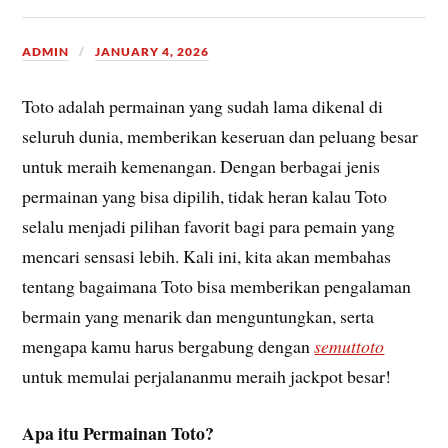
ADMIN
JANUARY 4, 2026
Toto adalah permainan yang sudah lama dikenal di
seluruh dunia, memberikan keseruan dan peluang besar
untuk meraih kemenangan. Dengan berbagai jenis
permainan yang bisa dipilih, tidak heran kalau Toto
selalu menjadi pilihan favorit bagi para pemain yang
mencari sensasi lebih. Kali ini, kita akan membahas
tentang bagaimana Toto bisa memberikan pengalaman
bermain yang menarik dan menguntungkan, serta
mengapa kamu harus bergabung dengan
semuttoto
untuk memulai perjalananmu meraih jackpot besar!
Apa itu Permainan Toto?