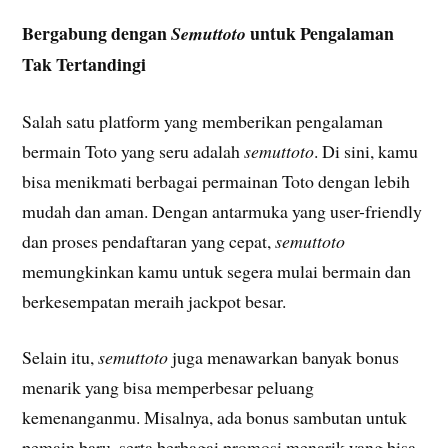
Bergabung dengan
untuk Pengalaman
Semuttoto
Tak Tertandingi
Salah satu platform yang memberikan pengalaman
bermain Toto yang seru adalah
semuttoto
. Di sini, kamu
bisa menikmati berbagai permainan Toto dengan lebih
mudah dan aman. Dengan antarmuka yang user-friendly
dan proses pendaftaran yang cepat,
semuttoto
memungkinkan kamu untuk segera mulai bermain dan
berkesempatan meraih jackpot besar.
Selain itu,
semuttoto
juga menawarkan banyak bonus
menarik yang bisa memperbesar peluang
kemenanganmu. Misalnya, ada bonus sambutan untuk
pemain baru, serta berbagai promosi menarik yang bisa