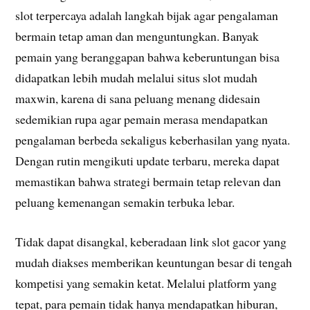
slot terpercaya adalah langkah bijak agar pengalaman
bermain tetap aman dan menguntungkan. Banyak
pemain yang beranggapan bahwa keberuntungan bisa
didapatkan lebih mudah melalui situs slot mudah
maxwin, karena di sana peluang menang didesain
sedemikian rupa agar pemain merasa mendapatkan
pengalaman berbeda sekaligus keberhasilan yang nyata.
Dengan rutin mengikuti update terbaru, mereka dapat
memastikan bahwa strategi bermain tetap relevan dan
peluang kemenangan semakin terbuka lebar.
Tidak dapat disangkal, keberadaan link slot gacor yang
mudah diakses memberikan keuntungan besar di tengah
kompetisi yang semakin ketat. Melalui platform yang
tepat, para pemain tidak hanya mendapatkan hiburan,