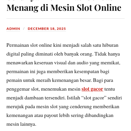
Menang di Mesin Slot Online
ADMIN
DECEMBER 18, 2025
Permainan slot online kini menjadi salah satu hiburan
digital paling diminati oleh banyak orang. Tidak hanya
menawarkan keseruan visual dan audio yang memikat,
permainan ini juga memberikan kesempatan bagi
pemain untuk meraih kemenangan besar. Bagi para
slot gacor
penggemar slot, menemukan mesin
tentu
menjadi dambaan tersendiri. Istilah “slot gacor” sendiri
merujuk pada mesin slot yang cenderung memberikan
kemenangan atau payout lebih sering dibandingkan
mesin lainnya.