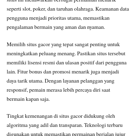
seperti slot, poker, dan taruhan olahraga. Keamanan data
pengguna menjadi prioritas utama, memastikan
pengalaman bermain yang aman dan nyaman.
Memilih situs gacor yang tepat sangat penting untuk
meningkatkan peluang menang. Pastikan situs tersebut
memiliki lisensi resmi dan ulasan positif dari pengguna
lain. Fitur bonus dan promosi menarik juga menjadi
daya tarik utama. Dengan layanan pelanggan yang
responsif, pemain merasa lebih percaya diri saat
bermain kapan saja.
Tingkat kemenangan di situs gacor didukung oleh
algoritma yang adil dan transparan. Teknologi terbaru
digunakan untuk memastikan permainan berjalan jujur