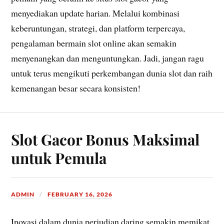
menyediakan update harian. Melalui kombinasi
keberuntungan, strategi, dan platform terpercaya,
pengalaman bermain slot online akan semakin
menyenangkan dan menguntungkan. Jadi, jangan ragu
untuk terus mengikuti perkembangan dunia slot dan raih
kemenangan besar secara konsisten!
Slot Gacor Bonus Maksimal
untuk Pemula
ADMIN
FEBRUARY 16, 2026
Inovasi dalam dunia perjudian daring semakin memikat