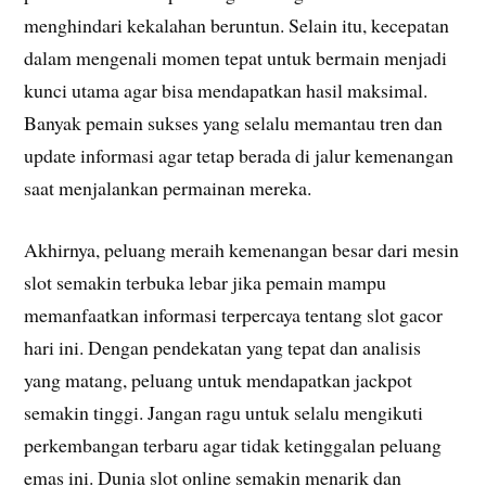
menghindari kekalahan beruntun. Selain itu, kecepatan
dalam mengenali momen tepat untuk bermain menjadi
kunci utama agar bisa mendapatkan hasil maksimal.
Banyak pemain sukses yang selalu memantau tren dan
update informasi agar tetap berada di jalur kemenangan
saat menjalankan permainan mereka.
Akhirnya, peluang meraih kemenangan besar dari mesin
slot semakin terbuka lebar jika pemain mampu
memanfaatkan informasi terpercaya tentang slot gacor
hari ini. Dengan pendekatan yang tepat dan analisis
yang matang, peluang untuk mendapatkan jackpot
semakin tinggi. Jangan ragu untuk selalu mengikuti
perkembangan terbaru agar tidak ketinggalan peluang
emas ini. Dunia slot online semakin menarik dan