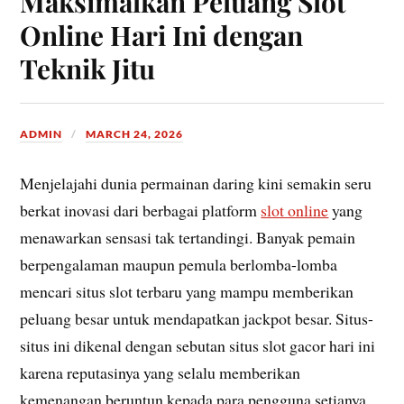
Maksimalkan Peluang Slot
Online Hari Ini dengan
Teknik Jitu
ADMIN
MARCH 24, 2026
Menjelajahi dunia permainan daring kini semakin seru
berkat inovasi dari berbagai platform
slot online
yang
menawarkan sensasi tak tertandingi. Banyak pemain
berpengalaman maupun pemula berlomba-lomba
mencari situs slot terbaru yang mampu memberikan
peluang besar untuk mendapatkan jackpot besar. Situs-
situs ini dikenal dengan sebutan situs slot gacor hari ini
karena reputasinya yang selalu memberikan
kemenangan beruntun kepada para pengguna setianya.