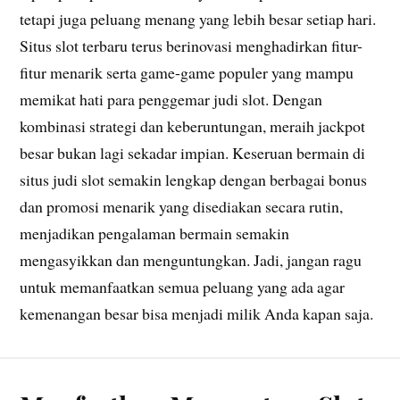
tetapi juga peluang menang yang lebih besar setiap hari.
Situs slot terbaru terus berinovasi menghadirkan fitur-
fitur menarik serta game-game populer yang mampu
memikat hati para penggemar judi slot. Dengan
kombinasi strategi dan keberuntungan, meraih jackpot
besar bukan lagi sekadar impian. Keseruan bermain di
situs judi slot semakin lengkap dengan berbagai bonus
dan promosi menarik yang disediakan secara rutin,
menjadikan pengalaman bermain semakin
mengasyikkan dan menguntungkan. Jadi, jangan ragu
untuk memanfaatkan semua peluang yang ada agar
kemenangan besar bisa menjadi milik Anda kapan saja.