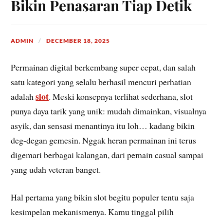
Bikin Penasaran Tiap Detik
ADMIN
DECEMBER 18, 2025
Permainan digital berkembang super cepat, dan salah
satu kategori yang selalu berhasil mencuri perhatian
slot
adalah
. Meski konsepnya terlihat sederhana, slot
punya daya tarik yang unik: mudah dimainkan, visualnya
asyik, dan sensasi menantinya itu loh… kadang bikin
deg-degan gemesin. Nggak heran permainan ini terus
digemari berbagai kalangan, dari pemain casual sampai
yang udah veteran banget.
Hal pertama yang bikin slot begitu populer tentu saja
kesimpelan mekanismenya. Kamu tinggal pilih