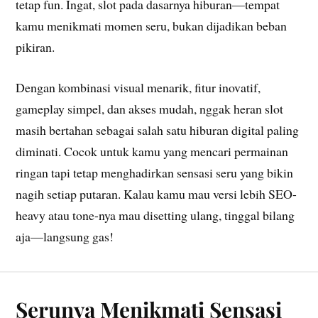
tetap fun. Ingat, slot pada dasarnya hiburan—tempat
kamu menikmati momen seru, bukan dijadikan beban
pikiran.
Dengan kombinasi visual menarik, fitur inovatif,
gameplay simpel, dan akses mudah, nggak heran slot
masih bertahan sebagai salah satu hiburan digital paling
diminati. Cocok untuk kamu yang mencari permainan
ringan tapi tetap menghadirkan sensasi seru yang bikin
nagih setiap putaran. Kalau kamu mau versi lebih SEO-
heavy atau tone-nya mau disetting ulang, tinggal bilang
aja—langsung gas!
Serunya Menikmati Sensasi