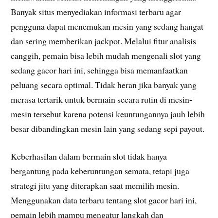
Banyak situs menyediakan informasi terbaru agar
pengguna dapat menemukan mesin yang sedang hangat
dan sering memberikan jackpot. Melalui fitur analisis
canggih, pemain bisa lebih mudah mengenali slot yang
sedang gacor hari ini, sehingga bisa memanfaatkan
peluang secara optimal. Tidak heran jika banyak yang
merasa tertarik untuk bermain secara rutin di mesin-
mesin tersebut karena potensi keuntungannya jauh lebih
besar dibandingkan mesin lain yang sedang sepi payout.
Keberhasilan dalam bermain slot tidak hanya
bergantung pada keberuntungan semata, tetapi juga
strategi jitu yang diterapkan saat memilih mesin.
Menggunakan data terbaru tentang slot gacor hari ini,
pemain lebih mampu mengatur langkah dan