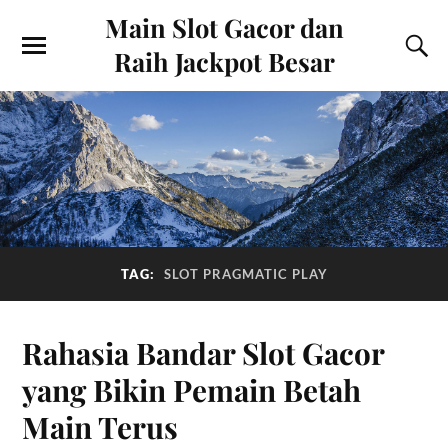
Main Slot Gacor dan
Raih Jackpot Besar
TAG:
SLOT PRAGMATIC PLAY
Rahasia Bandar Slot Gacor
yang Bikin Pemain Betah
Main Terus