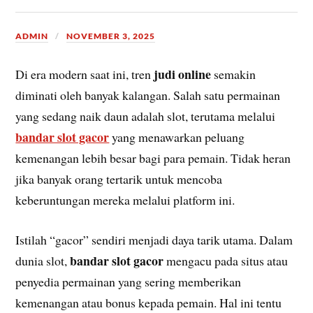
ADMIN
NOVEMBER 3, 2025
judi online
Di era modern saat ini, tren
semakin
diminati oleh banyak kalangan. Salah satu permainan
yang sedang naik daun adalah slot, terutama melalui
bandar slot gacor
yang menawarkan peluang
kemenangan lebih besar bagi para pemain. Tidak heran
jika banyak orang tertarik untuk mencoba
keberuntungan mereka melalui platform ini.
Istilah “gacor” sendiri menjadi daya tarik utama. Dalam
bandar slot gacor
dunia slot,
mengacu pada situs atau
penyedia permainan yang sering memberikan
kemenangan atau bonus kepada pemain. Hal ini tentu