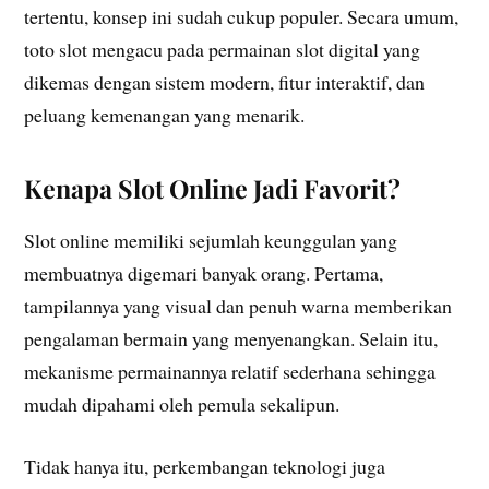
tertentu, konsep ini sudah cukup populer. Secara umum,
toto slot mengacu pada permainan slot digital yang
dikemas dengan sistem modern, fitur interaktif, dan
peluang kemenangan yang menarik.
Kenapa Slot Online Jadi Favorit?
Slot online memiliki sejumlah keunggulan yang
membuatnya digemari banyak orang. Pertama,
tampilannya yang visual dan penuh warna memberikan
pengalaman bermain yang menyenangkan. Selain itu,
mekanisme permainannya relatif sederhana sehingga
mudah dipahami oleh pemula sekalipun.
Tidak hanya itu, perkembangan teknologi juga