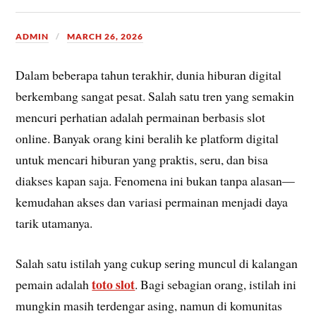
ADMIN
MARCH 26, 2026
Dalam beberapa tahun terakhir, dunia hiburan digital
berkembang sangat pesat. Salah satu tren yang semakin
mencuri perhatian adalah permainan berbasis slot
online. Banyak orang kini beralih ke platform digital
untuk mencari hiburan yang praktis, seru, dan bisa
diakses kapan saja. Fenomena ini bukan tanpa alasan—
kemudahan akses dan variasi permainan menjadi daya
tarik utamanya.
Salah satu istilah yang cukup sering muncul di kalangan
toto slot
pemain adalah
. Bagi sebagian orang, istilah ini
mungkin masih terdengar asing, namun di komunitas