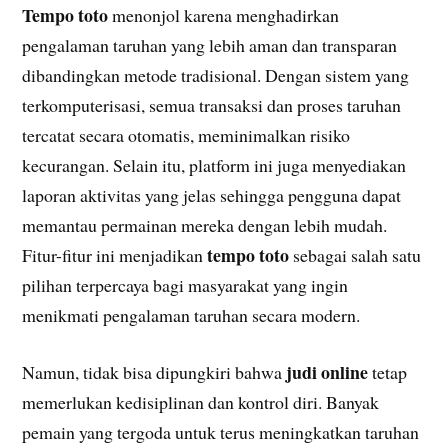
Tempo toto
menonjol karena menghadirkan
pengalaman taruhan yang lebih aman dan transparan
dibandingkan metode tradisional. Dengan sistem yang
terkomputerisasi, semua transaksi dan proses taruhan
tercatat secara otomatis, meminimalkan risiko
kecurangan. Selain itu, platform ini juga menyediakan
laporan aktivitas yang jelas sehingga pengguna dapat
memantau permainan mereka dengan lebih mudah.
tempo toto
Fitur-fitur ini menjadikan
sebagai salah satu
pilihan terpercaya bagi masyarakat yang ingin
menikmati pengalaman taruhan secara modern.
judi online
Namun, tidak bisa dipungkiri bahwa
tetap
memerlukan kedisiplinan dan kontrol diri. Banyak
pemain yang tergoda untuk terus meningkatkan taruhan