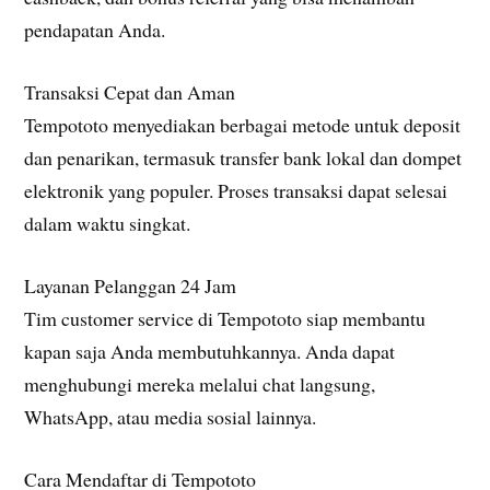
pendapatan Anda.
Transaksi Cepat dan Aman
Tempototo menyediakan berbagai metode untuk deposit
dan penarikan, termasuk transfer bank lokal dan dompet
elektronik yang populer. Proses transaksi dapat selesai
dalam waktu singkat.
Layanan Pelanggan 24 Jam
Tim customer service di Tempototo siap membantu
kapan saja Anda membutuhkannya. Anda dapat
menghubungi mereka melalui chat langsung,
WhatsApp, atau media sosial lainnya.
Cara Mendaftar di Tempototo