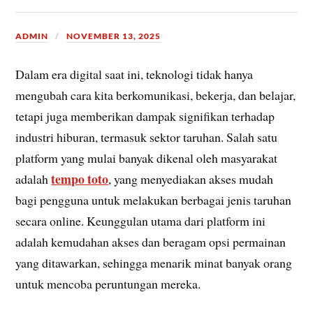
ADMIN
NOVEMBER 13, 2025
Dalam era digital saat ini, teknologi tidak hanya
mengubah cara kita berkomunikasi, bekerja, dan belajar,
tetapi juga memberikan dampak signifikan terhadap
industri hiburan, termasuk sektor taruhan. Salah satu
platform yang mulai banyak dikenal oleh masyarakat
tempo toto
adalah
, yang menyediakan akses mudah
bagi pengguna untuk melakukan berbagai jenis taruhan
secara online. Keunggulan utama dari platform ini
adalah kemudahan akses dan beragam opsi permainan
yang ditawarkan, sehingga menarik minat banyak orang
untuk mencoba peruntungan mereka.