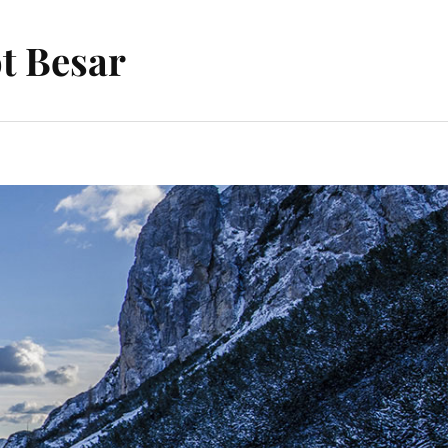
t Besar