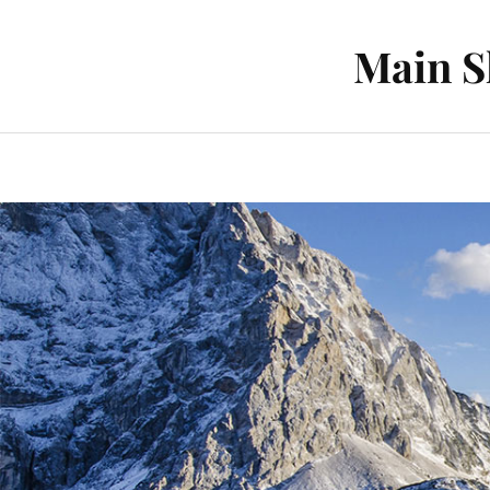
Main S