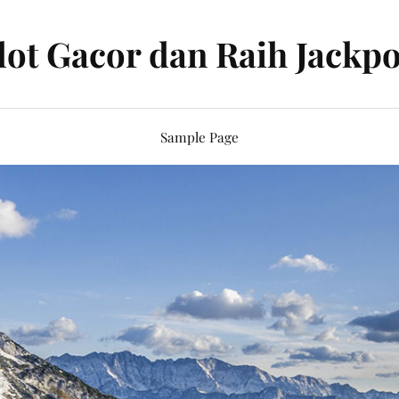
lot Gacor dan Raih Jackpo
Sample Page