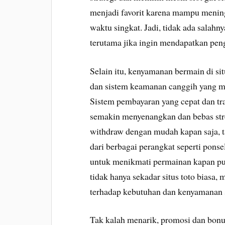
menjadi favorit karena mampu mening
waktu singkat. Jadi, tidak ada salah
terutama jika ingin mendapatkan pen
Selain itu, kenyamanan bermain di sit
dan sistem keamanan canggih yang me
Sistem pembayaran yang cepat dan t
semakin menyenangkan dan bebas str
withdraw dengan mudah kapan saja,
dari berbagai perangkat seperti pon
untuk menikmati permainan kapan pu
tidak hanya sekadar situs toto biasa,
terhadap kebutuhan dan kenyamanan s
Tak kalah menarik, promosi dan bonu