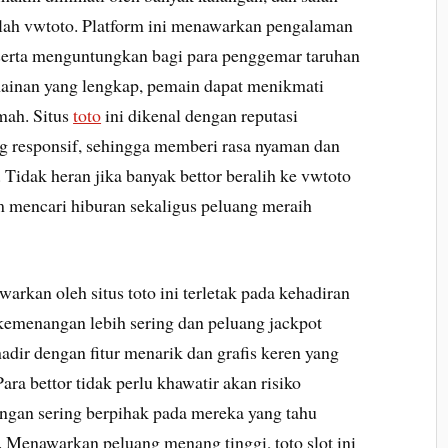
lah vwtoto. Platform ini menawarkan pengalaman
erta menguntungkan bagi para penggemar taruhan
mainan yang lengkap, pemain dapat menikmati
umah. Situs
toto
ini dikenal dengan reputasi
ng responsif, sehingga memberi rasa nyaman dan
. Tidak heran jika banyak bettor beralih ke vwtoto
m mencari hiburan sekaligus peluang meraih
arkan oleh situs toto ini terletak pada kehadiran
emenangan lebih sering dan peluang jackpot
hadir dengan fitur menarik dan grafis keren yang
ra bettor tidak perlu khawatir akan risiko
ngan sering berpihak pada mereka yang tahu
. Menawarkan peluang menang tinggi, toto slot ini