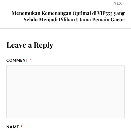
NEXT
Menemukan Kemenangan Optimal di VIP555 yang
Selalu Menjadi Pilihan Utama Pemain Gacor
Leave a Reply
COMMENT
*
NAME
*