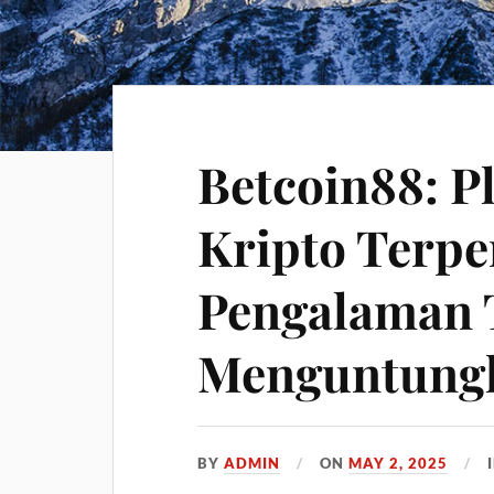
Betcoin88: P
Kripto Terpe
Pengalaman 
Menguntung
BY
ADMIN
ON
MAY 2, 2025