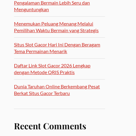
Pengalaman Bermain Lebih Seru dan
Menguntungkan
Menemukan Peluang Menang Melalui
Pemilihan Waktu Bermain yang Strategis
Situs Slot Gacor Hari Ini Dengan Beragam
Tema Permainan Menarik
Daftar Link Slot Gacor 2026 Lengkap
dengan Metode QRIS Praktis
Dunia Taruhan Online Berkembang Pesat
Berkat Situs Gacor Terbaru
Recent Comments