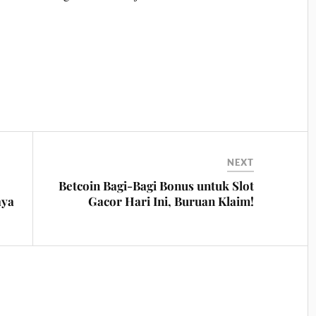
NEXT
Betcoin Bagi-Bagi Bonus untuk Slot
aya
Gacor Hari Ini, Buruan Klaim!