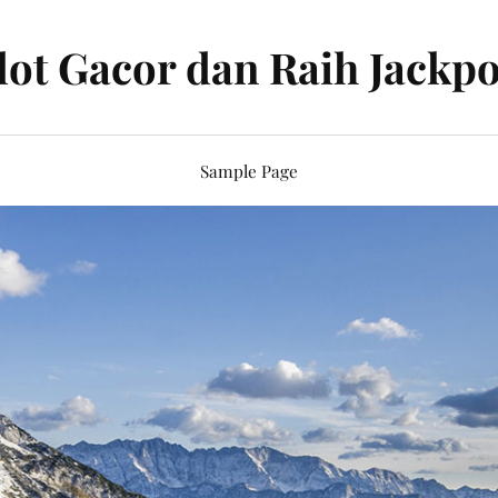
lot Gacor dan Raih Jackpo
Sample Page