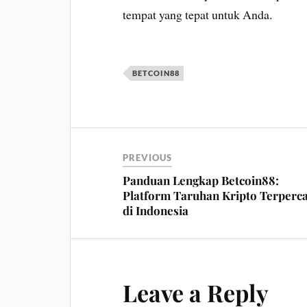
tempat yang tepat untuk Anda.
BETCOIN88
PREVIOUS
Panduan Lengkap Betcoin88:
Platform Taruhan Kripto Terperc
di Indonesia
Leave a Reply