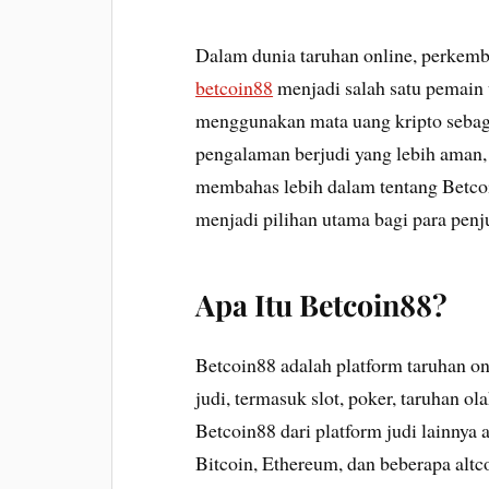
Dalam dunia taruhan online, perkemba
betcoin88
menjadi salah satu pemain
menggunakan mata uang kripto sebag
pengalaman berjudi yang lebih aman, c
membahas lebih dalam tentang Betcoi
menjadi pilihan utama bagi para penju
Apa Itu Betcoin88?
Betcoin88 adalah platform taruhan o
judi, termasuk slot, poker, taruhan 
Betcoin88 dari platform judi lainnya 
Bitcoin, Ethereum, dan beberapa altc