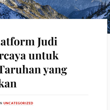
latform Judi
rcaya untuk
Taruhan yang
kan
IN
UNCATEGORIZED