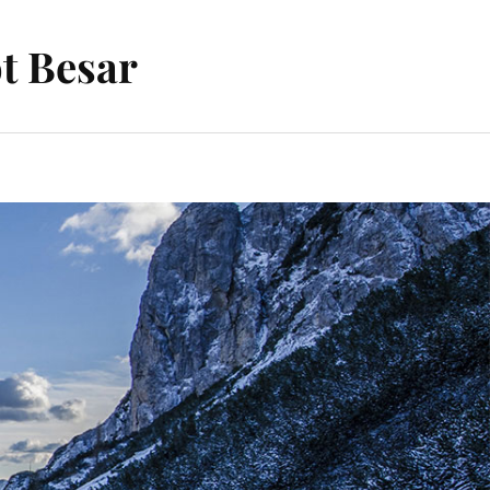
t Besar