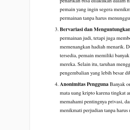
penarikan bisa dilakukan dalam 
pemain yang ingin segera menik
permainan tanpa harus menunggu
Bervariasi dan Menguntungka
permainan judi, tetapi juga memb
memenangkan hadiah menarik. De
tersedia, pemain memiliki banya
mereka. Selain itu, taruhan meng
pengembalian yang lebih besar di
Anonimitas Pengguna
Banyak or
mata uang kripto karena tingkat 
memahami pentingnya privasi, da
menikmati perjudian tanpa harus 