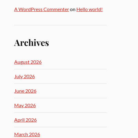
A WordPress Commenter
on
Hello world!
Archives
August 2026
July 2026
June 2026
May 2026
April 2026
March 2026