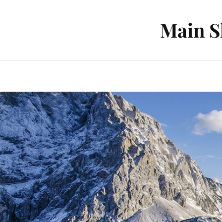
Main S