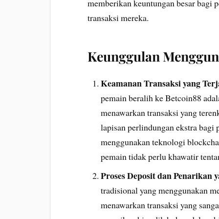
memberikan keuntungan besar bagi 
transaksi mereka.
Keunggulan Menggun
Keamanan Transaksi yang Ter
pemain beralih ke Betcoin88 adal
menawarkan transaksi yang terenk
lapisan perlindungan ekstra bagi
menggunakan teknologi blockchai
pemain tidak perlu khawatir tenta
Proses Deposit dan Penarikan 
tradisional yang menggunakan me
menawarkan transaksi yang sangat