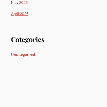
May 2025
April 2025
Categories
Uncategorized