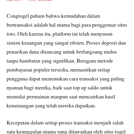
Congtogel paham bahwa kemudahan dalam
bertransaksi adalah hal utama bagi para penggemar situs
toto. Oleh karena itu, platform ini telah menyusun
sistem keuangan yang sangat efisien. Proses deposit dan
penarikan dana dirancang untuk berlangsung mulus
tanpa hambatan yang signifikan. Beragam metode
pembayaran populer tersedia, memastikan setiap
pengguna dapat menemukan cara transaksi yang paling
nyaman bagi mereka, baik saat top up saldo untuk
memulai permainan maupun saat mencairkan hasil
kemenangan yang telah mereka dapatkan.
Kecepatan dalam setiap proses transaksi menjadi salah
satu keunggulan utama yang ditawarkan oleh situs togel