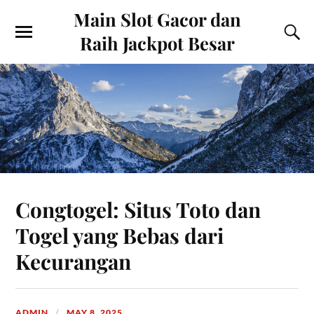
Main Slot Gacor dan
Raih Jackpot Besar
Congtogel: Situs Toto dan
Togel yang Bebas dari
Kecurangan
ADMIN
MAY 8, 2025