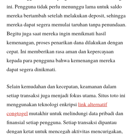
ini. Pengguna tidak perlu menunggu lama untuk saldo
mereka bertambah setelah melakukan deposit, sehingga
mereka dapat segera memulai taruhan tanpa penundaan.
Begitu juga saat mereka ingin menikmati hasil
kemenangan, proses penarikan dana dilakukan dengan
cepat. Ini memberikan rasa aman dan kepercayaan
kepada para pengguna bahwa kemenangan mereka
dapat segera dinikmati.
Selain kemudahan dan kecepatan, keamanan dalam
setiap transaksi juga menjadi fokus utama. Situs toto ini
menggunakan teknologi enkripsi
link alternatif
congtogel
mutakhir untuk melindungi data pribadi dan
finansial setiap pengguna. Setiap transaksi dipantau
dengan ketat untuk mencegah aktivitas mencurigakan,