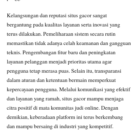
Kelangsungan dan reputasi situs gacor sangat
bergantung pada kualitas layanan serta inovasi yang
terus dilakukan. Pemeliharaan sistem secara rutin
memastikan tidak adanya celah keamanan dan gangguan
teknis. Pengembangan fitur baru dan peningkatan
layanan pelanggan menjadi prioritas utama agar
pengguna tetap merasa puas. Selain itu, transparansi
dalam aturan dan ketentuan bermain memperkuat
kepercayaan pengguna. Melalui komunikasi yang efektif
dan layanan yang ramah, situs gacor mampu menjaga
citra positif di mata komunitas judi online. Dengan
demikian, keberadaan platform ini terus berkembang
dan mampu bersaing di industri yang kompetitif.