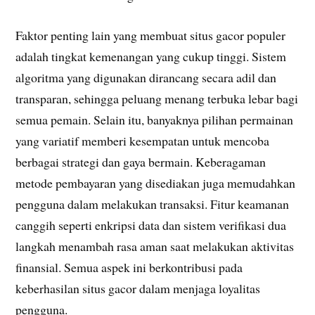
Faktor penting lain yang membuat situs gacor populer
adalah tingkat kemenangan yang cukup tinggi. Sistem
algoritma yang digunakan dirancang secara adil dan
transparan, sehingga peluang menang terbuka lebar bagi
semua pemain. Selain itu, banyaknya pilihan permainan
yang variatif memberi kesempatan untuk mencoba
berbagai strategi dan gaya bermain. Keberagaman
metode pembayaran yang disediakan juga memudahkan
pengguna dalam melakukan transaksi. Fitur keamanan
canggih seperti enkripsi data dan sistem verifikasi dua
langkah menambah rasa aman saat melakukan aktivitas
finansial. Semua aspek ini berkontribusi pada
keberhasilan situs gacor dalam menjaga loyalitas
pengguna.