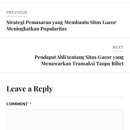
PREVIOUS
Strategi Pemasaran yang Membantu Situs Gacor
Meningkatkan Popularitas
NEXT
Pendapat Ahli tentang Situs Gacor yang
Menawarkan Transaksi Tanpa Ribet
Leave a Reply
COMMENT
*