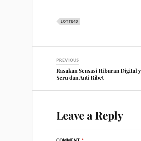
LOTTE4D
PREVIOUS
Rasakan Sensasi Hiburan Digital 
Seru dan Anti Ribet
Leave a Reply
COMMENT
*