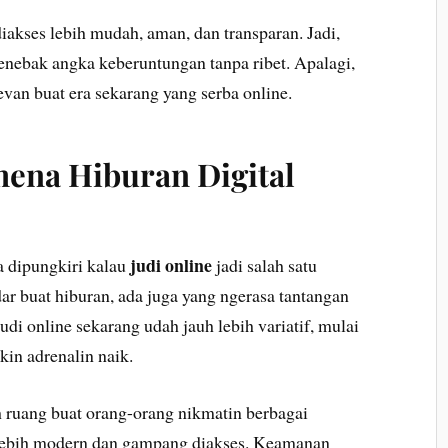
iakses lebih mudah, aman, dan transparan. Jadi,
enebak angka keberuntungan tanpa ribet. Apalagi,
levan buat era sekarang yang serba online.
mena Hiburan Digital
judi online
a dipungkiri kalau
jadi salah satu
r buat hiburan, ada juga yang ngerasa tantangan
judi online sekarang udah jauh lebih variatif, mulai
kin adrenalin naik.
h ruang buat orang-orang nikmatin berbagai
 lebih modern dan gampang diakses. Keamanan