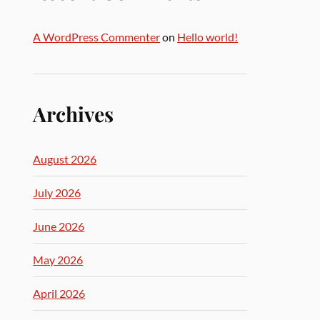
A WordPress Commenter
on
Hello world!
Archives
August 2026
July 2026
June 2026
May 2026
April 2026