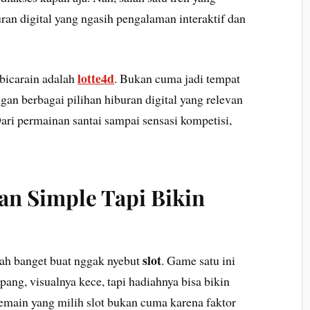
ran digital yang ngasih pengalaman interaktif dan
lotte4d
ibicarain adalah
. Bukan cuma jadi tempat
ngan berbagai pilihan hiburan digital yang relevan
ari permainan santai sampai sensasi kompetisi,
an Simple Tapi Bikin
slot
ah banget buat nggak nyebut
. Game satu ini
ang, visualnya kece, tapi hadiahnya bisa bikin
emain yang milih slot bukan cuma karena faktor