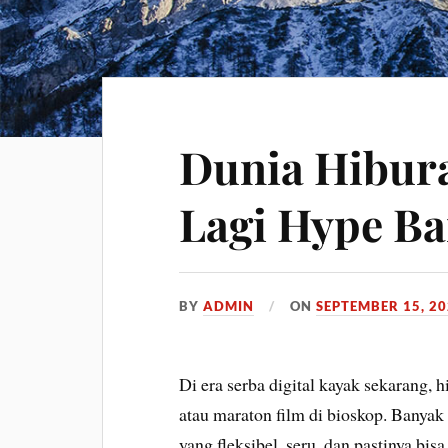
Dunia Hibura
Lagi Hype Ba
BY
ADMIN
ON
SEPTEMBER 15, 2
Di era serba digital kayak sekarang,
atau maraton film di bioskop. Banyak 
yang fleksibel, seru, dan pastinya bis