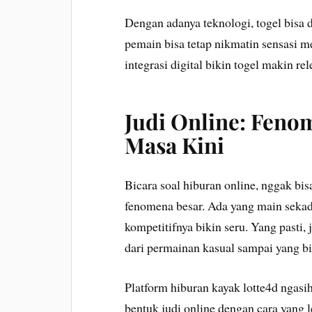
Dengan adanya teknologi, togel bisa d
pemain bisa tetap nikmatin sensasi m
integrasi digital bikin togel makin re
Judi Online: Feno
Masa Kini
Bicara soal hiburan online, nggak bis
fenomena besar. Ada yang main sekada
kompetitifnya bikin seru. Yang pasti, 
dari permainan kasual sampai yang bi
Platform hiburan kayak lotte4d ngasi
bentuk judi online dengan cara yang