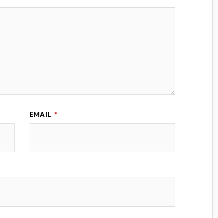
EMAIL
*