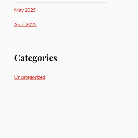
May 2025
April 2025
Categories
Uncategorized