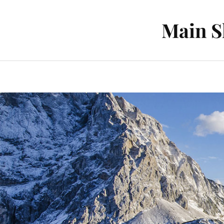
Main S