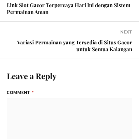
Link Slot Gacor Terpercaya Hari Ini dengan Sistem
Permainan Aman
NEXT
Variasi Permainan yang Tersedia di Situs Gacor
untuk Semua Kalangan
Leave a Reply
COMMENT
*