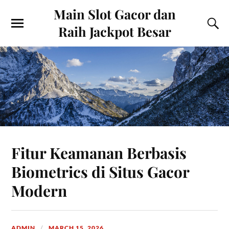
Main Slot Gacor dan
Raih Jackpot Besar
Fitur Keamanan Berbasis
Biometrics di Situs Gacor
Modern
ADMIN
MARCH 15, 2026