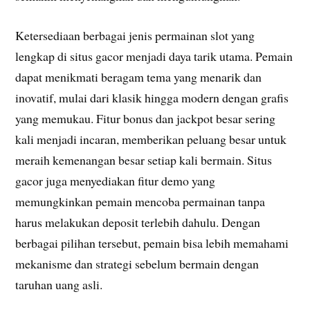
Ketersediaan berbagai jenis permainan slot yang
lengkap di situs gacor menjadi daya tarik utama. Pemain
dapat menikmati beragam tema yang menarik dan
inovatif, mulai dari klasik hingga modern dengan grafis
yang memukau. Fitur bonus dan jackpot besar sering
kali menjadi incaran, memberikan peluang besar untuk
meraih kemenangan besar setiap kali bermain. Situs
gacor juga menyediakan fitur demo yang
memungkinkan pemain mencoba permainan tanpa
harus melakukan deposit terlebih dahulu. Dengan
berbagai pilihan tersebut, pemain bisa lebih memahami
mekanisme dan strategi sebelum bermain dengan
taruhan uang asli.