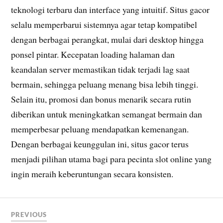
teknologi terbaru dan interface yang intuitif. Situs gacor
selalu memperbarui sistemnya agar tetap kompatibel
dengan berbagai perangkat, mulai dari desktop hingga
ponsel pintar. Kecepatan loading halaman dan
keandalan server memastikan tidak terjadi lag saat
bermain, sehingga peluang menang bisa lebih tinggi.
Selain itu, promosi dan bonus menarik secara rutin
diberikan untuk meningkatkan semangat bermain dan
memperbesar peluang mendapatkan kemenangan.
Dengan berbagai keunggulan ini, situs gacor terus
menjadi pilihan utama bagi para pecinta slot online yang
ingin meraih keberuntungan secara konsisten.
PREVIOUS