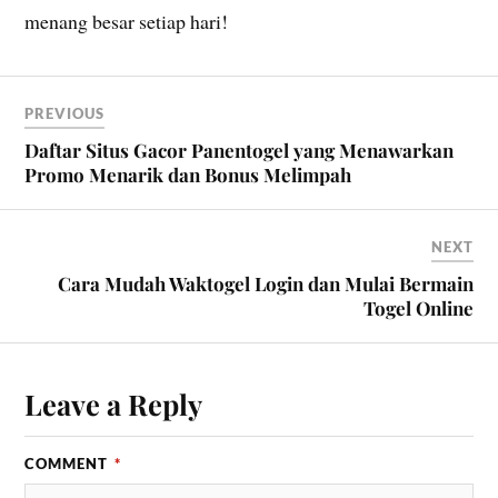
menang besar setiap hari!
PREVIOUS
Daftar Situs Gacor Panentogel yang Menawarkan
Promo Menarik dan Bonus Melimpah
NEXT
Cara Mudah Waktogel Login dan Mulai Bermain
Togel Online
Leave a Reply
COMMENT
*