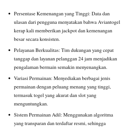
Persentase Kemenangan yang Tinggi: Data dan
ulasan dari pengguna menyatakan bahwa Aviantogel
kerap kali memberikan jackpot dan kemenangan
besar secara konsisten.
Pelayanan Berkualitas: Tim dukungan yang cepat
tanggap dan layanan pelanggan 24 jam menjadikan
pengalaman bermain semakin menyenangkan.
Variasi Permainan: Menyediakan berbagai jenis
permainan dengan peluang menang yang tinggi,
termasuk togel yang akurat dan slot yang
menguntungkan.
Sistem Permainan Adil: Menggunakan algoritma
yang transparan dan terdaftar resmi, sehingga