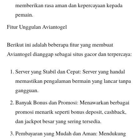
memberikan rasa aman dan kepercayaan kepada
pemain.
Fitur Unggulan Aviantogel
Berikut ini adalah beberapa fitur yang membuat
Aviantogel dianggap sebagai situs gacor dan terpercaya:
Server yang Stabil dan Cepat: Server yang handal
memastikan pengalaman bermain yang lancar tanpa
gangguan.
Banyak Bonus dan Promosi: Menawarkan berbagai
promosi menarik seperti bonus deposit, cashback,
dan jackpot besar yang sering tersedia.
Pembayaran yang Mudah dan Aman: Mendukung