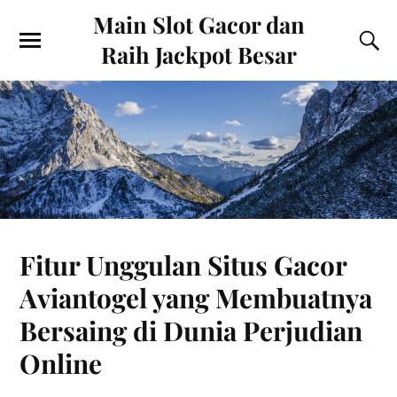
Main Slot Gacor dan
Raih Jackpot Besar
Fitur Unggulan Situs Gacor
Aviantogel yang Membuatnya
Bersaing di Dunia Perjudian
Online