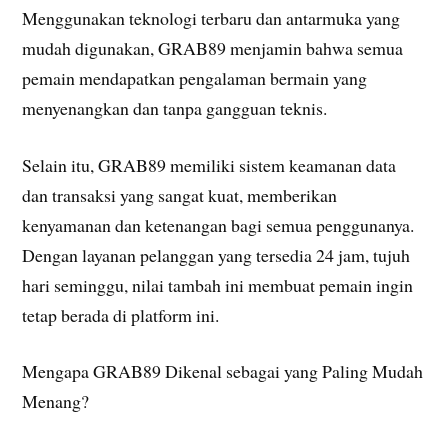
Menggunakan teknologi terbaru dan antarmuka yang
mudah digunakan, GRAB89 menjamin bahwa semua
pemain mendapatkan pengalaman bermain yang
menyenangkan dan tanpa gangguan teknis.
Selain itu, GRAB89 memiliki sistem keamanan data
dan transaksi yang sangat kuat, memberikan
kenyamanan dan ketenangan bagi semua penggunanya.
Dengan layanan pelanggan yang tersedia 24 jam, tujuh
hari seminggu, nilai tambah ini membuat pemain ingin
tetap berada di platform ini.
Mengapa GRAB89 Dikenal sebagai yang Paling Mudah
Menang?