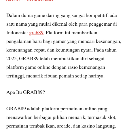
Dalam dunia game daring yang sangat kompetitif, ada
satu nama yang mulai dikenal oleh para penggemar di
Indonesia:
grab89
. Platform ini memberikan
pengalaman baru bagi gamer yang mencari kesenangan,
kemenangan cepat, dan keuntungan nyata. Pada tahun
2025, GRAB89 telah membuktikan diri sebagai
platform game online dengan rasio kemenangan
tertinggi, menarik ribuan pemain setiap harinya.
Apa Itu GRAB89?
GRAB89 adalah platform permainan online yang
menawarkan berbagai pilihan menarik, termasuk slot,
permainan tembak ikan, arcade, dan kasino langsung.