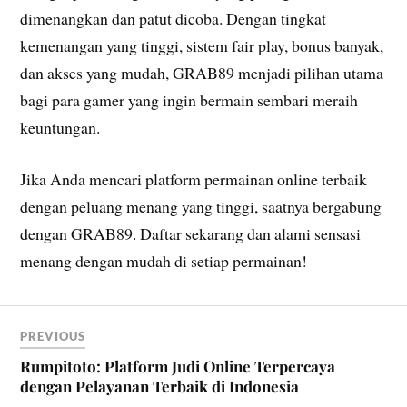
dimenangkan dan patut dicoba. Dengan tingkat
kemenangan yang tinggi, sistem fair play, bonus banyak,
dan akses yang mudah, GRAB89 menjadi pilihan utama
bagi para gamer yang ingin bermain sembari meraih
keuntungan.
Jika Anda mencari platform permainan online terbaik
dengan peluang menang yang tinggi, saatnya bergabung
dengan GRAB89. Daftar sekarang dan alami sensasi
menang dengan mudah di setiap permainan!
PREVIOUS
Rumpitoto: Platform Judi Online Terpercaya
dengan Pelayanan Terbaik di Indonesia