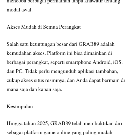
mencoba berbagai permainan tanpa khawatir tentang
modal awal.
Akses Mudah di Semua Perangkat
Salah satu keuntungan besar dari GRAB89 adalah
kemudahan akses. Platform ini bisa dimainkan di
berbagai perangkat, seperti smartphone Android, iOS,
dan PC. Tidak perlu mengunduh aplikasi tambahan,
cukup akses situs resminya, dan Anda dapat bermain di
mana saja dan kapan saja.
Kesimpulan
Hingga tahun 2025, GRAB89 telah membuktikan diri
sebagai platform game online yang paling mudah