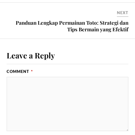
NEXT
Panduan Lengkap Permainan Toto: Strategi dan
Tips Bermain yang Efektif
Leave a Reply
COMMENT
*