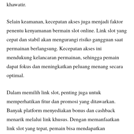
khawatir.
Selain keamanan, kecepatan akses juga menjadi faktor
penentu kenyamanan bermain slot online. Link slot yang
cepat dan stabil akan mengurangi risiko gangguan saat
permainan berlangsung. Kecepatan akses ini
mendukung kelancaran permainan, sehingga pemain
dapat fokus dan meningkatkan peluang menang secara
optimal.
Dalam memilih link slot, penting juga untuk
memperhatikan fitur dan promosi yang ditawarkan.
Banyak platform menyediakan bonus dan cashback
menarik melalui link khusus. Dengan memanfaatkan
link slot yang tepat, pemain bisa mendapatkan