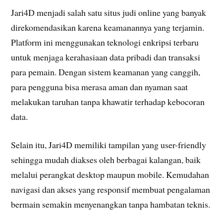
Jari4D menjadi salah satu situs judi online yang banyak
direkomendasikan karena keamanannya yang terjamin.
Platform ini menggunakan teknologi enkripsi terbaru
untuk menjaga kerahasiaan data pribadi dan transaksi
para pemain. Dengan sistem keamanan yang canggih,
para pengguna bisa merasa aman dan nyaman saat
melakukan taruhan tanpa khawatir terhadap kebocoran
data.
Selain itu, Jari4D memiliki tampilan yang user-friendly
sehingga mudah diakses oleh berbagai kalangan, baik
melalui perangkat desktop maupun mobile. Kemudahan
navigasi dan akses yang responsif membuat pengalaman
bermain semakin menyenangkan tanpa hambatan teknis.