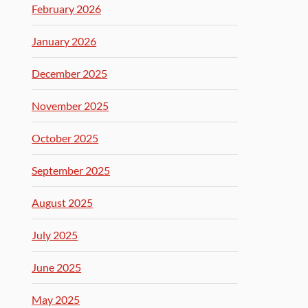
February 2026
January 2026
December 2025
November 2025
October 2025
September 2025
August 2025
July 2025
June 2025
May 2025