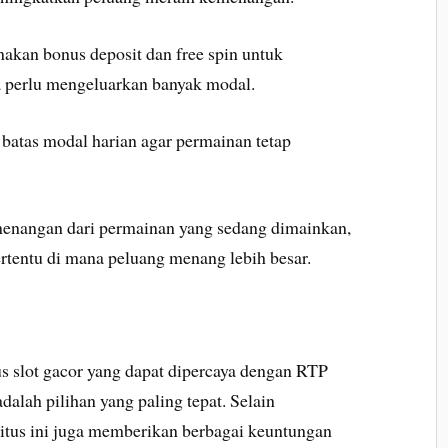
kan bonus deposit dan free spin untuk
 perlu mengeluarkan banyak modal.
batas modal harian agar permainan tetap
menangan dari permainan yang sedang dimainkan,
ertentu di mana peluang menang lebih besar.
s slot gacor yang dapat dipercaya dengan RTP
lah pilihan yang paling tepat. Selain
itus ini juga memberikan berbagai keuntungan