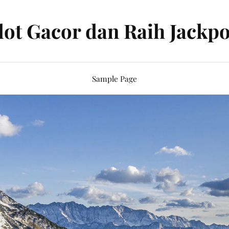
lot Gacor dan Raih Jackpo
Sample Page