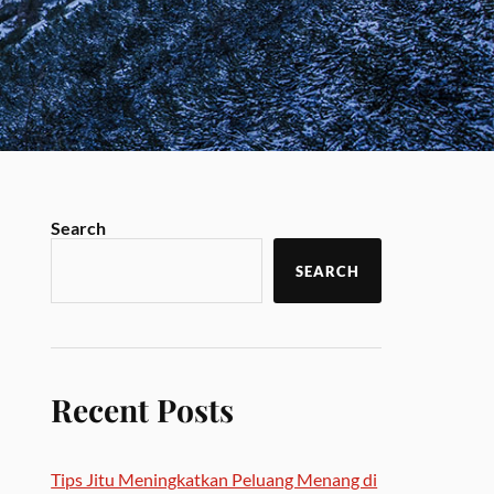
Search
SEARCH
Recent Posts
Tips Jitu Meningkatkan Peluang Menang di