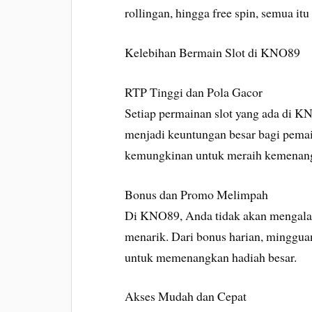
rollingan, hingga free spin, semua itu
Kelebihan Bermain Slot di KNO89
RTP Tinggi dan Pola Gacor
Setiap permainan slot yang ada di KN
menjadi keuntungan besar bagi pemai
kemungkinan untuk meraih kemenan
Bonus dan Promo Melimpah
Di KNO89, Anda tidak akan mengalam
menarik. Dari bonus harian, minggua
untuk memenangkan hadiah besar.
Akses Mudah dan Cepat