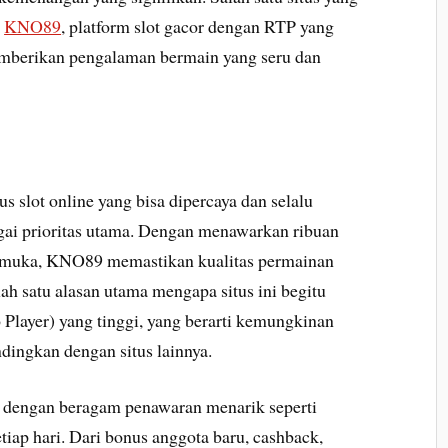
h
KNO89
, platform slot gacor dengan RTP yang
emberikan pengalaman bermain yang seru dan
s slot online yang bisa dipercaya dan selalu
i prioritas utama. Dengan menawarkan ribuan
rkemuka, KNO89 memastikan kualitas permainan
ah satu alasan utama mengapa situs ini begitu
 Player) yang tinggi, yang berarti kemungkinan
dingkan dengan situs lainnya.
l dengan beragam penawaran menarik seperti
tiap hari. Dari bonus anggota baru, cashback,