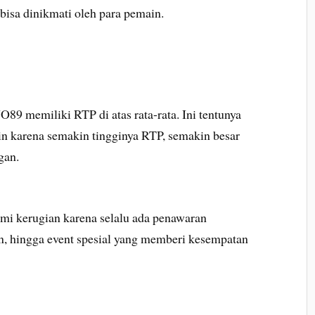
 bisa dinikmati oleh para pemain.
O89 memiliki RTP di atas rata-rata. Ini tentunya
n karena semakin tingginya RTP, semakin besar
gan.
i kerugian karena selalu ada penawaran
n, hingga event spesial yang memberi kesempatan