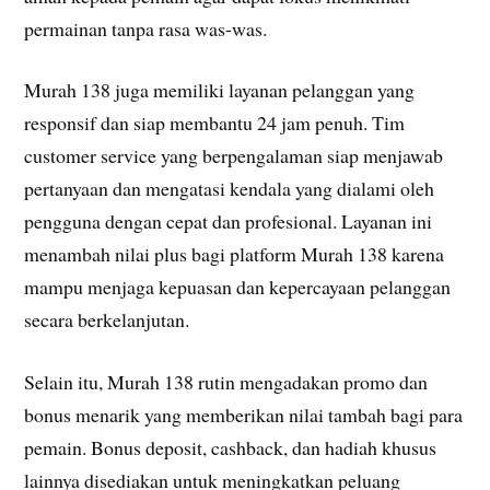
permainan tanpa rasa was-was.
Murah 138 juga memiliki layanan pelanggan yang
responsif dan siap membantu 24 jam penuh. Tim
customer service yang berpengalaman siap menjawab
pertanyaan dan mengatasi kendala yang dialami oleh
pengguna dengan cepat dan profesional. Layanan ini
menambah nilai plus bagi platform Murah 138 karena
mampu menjaga kepuasan dan kepercayaan pelanggan
secara berkelanjutan.
Selain itu, Murah 138 rutin mengadakan promo dan
bonus menarik yang memberikan nilai tambah bagi para
pemain. Bonus deposit, cashback, dan hadiah khusus
lainnya disediakan untuk meningkatkan peluang