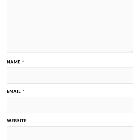
NAME
*
EMAIL
*
WEBSITE