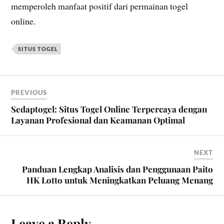
memperoleh manfaat positif dari permainan togel
online.
SITUS TOGEL
PREVIOUS
Sedaptogel: Situs Togel Online Terpercaya dengan
Layanan Profesional dan Keamanan Optimal
NEXT
Panduan Lengkap Analisis dan Penggunaan Paito
HK Lotto untuk Meningkatkan Peluang Menang
Leave a Reply