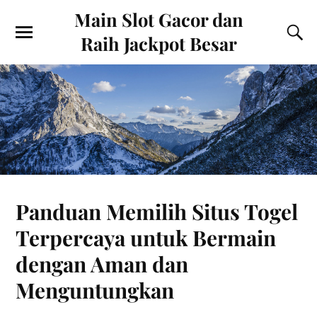
Main Slot Gacor dan
Raih Jackpot Besar
Panduan Memilih Situs Togel
Terpercaya untuk Bermain
dengan Aman dan
Menguntungkan