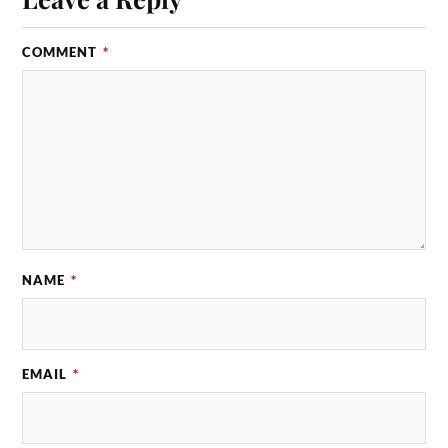
COMMENT
*
NAME
*
EMAIL
*