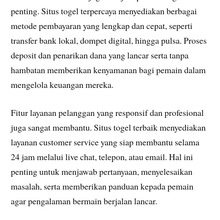
penting. Situs togel terpercaya menyediakan berbagai
metode pembayaran yang lengkap dan cepat, seperti
transfer bank lokal, dompet digital, hingga pulsa. Proses
deposit dan penarikan dana yang lancar serta tanpa
hambatan memberikan kenyamanan bagi pemain dalam
mengelola keuangan mereka.
Fitur layanan pelanggan yang responsif dan profesional
juga sangat membantu. Situs togel terbaik menyediakan
layanan customer service yang siap membantu selama
24 jam melalui live chat, telepon, atau email. Hal ini
penting untuk menjawab pertanyaan, menyelesaikan
masalah, serta memberikan panduan kepada pemain
agar pengalaman bermain berjalan lancar.