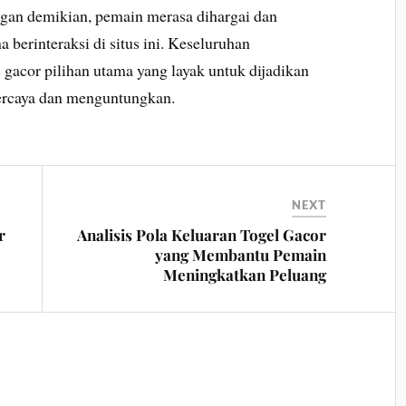
gan demikian, pemain merasa dihargai dan
berinteraksi di situs ini. Keseluruhan
 gacor pilihan utama yang layak untuk dijadikan
percaya dan menguntungkan.
NEXT
r
Analisis Pola Keluaran Togel Gacor
yang Membantu Pemain
Meningkatkan Peluang