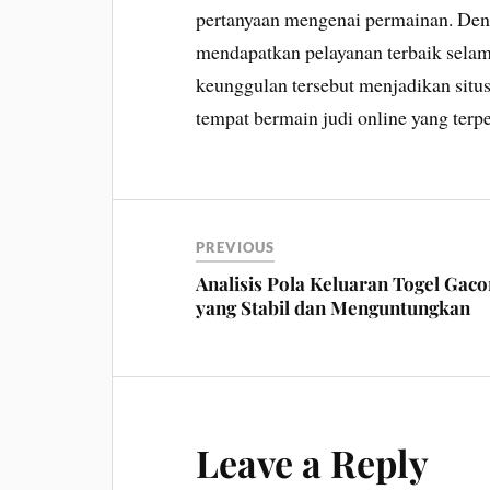
pertanyaan mengenai permainan. Den
mendapatkan pelayanan terbaik selama 
keunggulan tersebut menjadikan situs
tempat bermain judi online yang ter
PREVIOUS
Analisis Pola Keluaran Togel Gaco
yang Stabil dan Menguntungkan
Leave a Reply