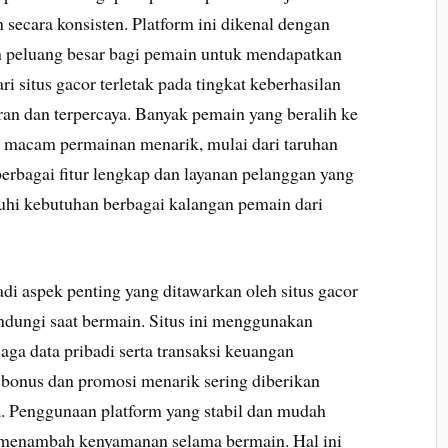
secara konsisten. Platform ini dikenal dengan
 peluang besar bagi pemain untuk mendapatkan
 situs gacor terletak pada tingkat keberhasilan
aran dan terpercaya. Banyak pemain yang beralih ke
i macam permainan menarik, mulai dari taruhan
berbagai fitur lengkap dan layanan pelanggan yang
uhi kebutuhan berbagai kalangan pemain dari
i aspek penting yang ditawarkan oleh situs gacor
ndungi saat bermain. Situs ini menggunakan
aga data pribadi serta transaksi keuangan
ur bonus dan promosi menarik sering diberikan
a. Penggunaan platform yang stabil dan mudah
a menambah kenyamanan selama bermain. Hal ini