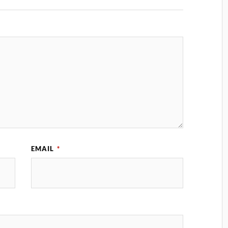
EMAIL
*