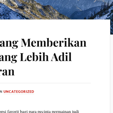
 yang Memberikan
ng Lebih Adil
ran
IN
UNCATEGORIZED
psi favorit bagi para pecinta permainan judi