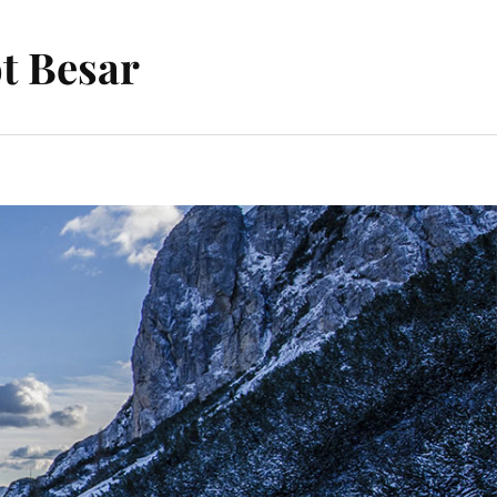
t Besar