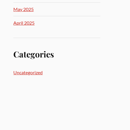
May 2025
April 2025
Categories
Uncategorized