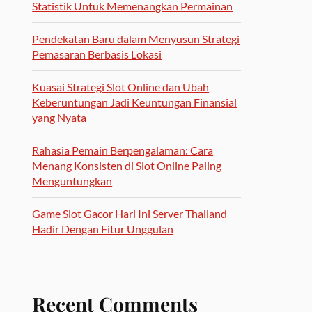
Statistik Untuk Memenangkan Permainan
Pendekatan Baru dalam Menyusun Strategi
Pemasaran Berbasis Lokasi
Kuasai Strategi Slot Online dan Ubah
Keberuntungan Jadi Keuntungan Finansial
yang Nyata
Rahasia Pemain Berpengalaman: Cara
Menang Konsisten di Slot Online Paling
Menguntungkan
Game Slot Gacor Hari Ini Server Thailand
Hadir Dengan Fitur Unggulan
Recent Comments