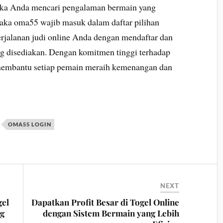
Jika Anda mencari pengalaman bermain yang
ka oma55 wajib masuk dalam daftar pilihan
rjalanan judi online Anda dengan mendaftar dan
ng disediakan. Dengan komitmen tinggi terhadap
embantu setiap pemain meraih kemenangan dan
OMA55 LOGIN
NEXT
gel
Dapatkan Profit Besar di Togel Online
ng
dengan Sistem Bermain yang Lebih