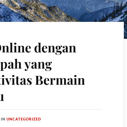
Online dengan
pah yang
ivitas Bermain
u
IN
UNCATEGORIZED