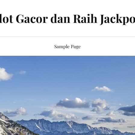
lot Gacor dan Raih Jackpo
Sample Page