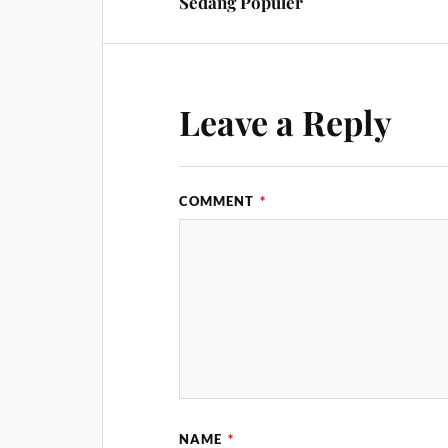
Sedang Populer
Leave a Reply
COMMENT
*
NAME
*