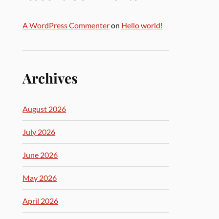
A WordPress Commenter
on
Hello world!
Archives
August 2026
July 2026
June 2026
May 2026
April 2026