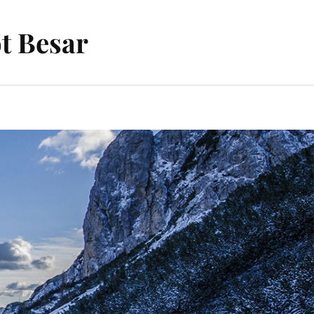
t Besar