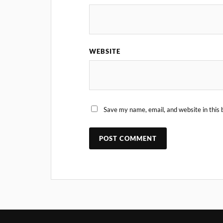
WEBSITE
Save my name, email, and website in this 