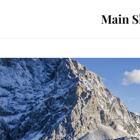
Main S