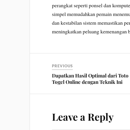
perangkat seperti ponsel dan kompute
simpel memudahkan pemain menemuka
dan kestabilan sistem memastikan pe
meningkatkan peluang kemenangan b
PREVIOUS
Dapatkan Hasil Optimal dari Toto
Togel Online dengan Teknik Ini
Leave a Reply