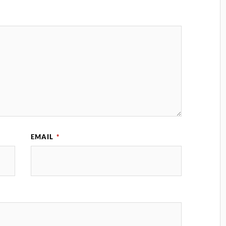
EMAIL
*