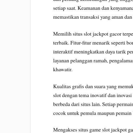
setiap saat. Keamanan dan kenyamanan
memastikan transaksi yang aman dan 
Memilih situs slot jackpot gacor ter
terbaik. Fitur-fitur menarik seperti bo
interaktif meningkatkan daya tarik 
layanan pelanggan ramah, pengalam
khawatir.
Kualitas grafis dan suara yang memu
slot dengan tema inovatif dan inova
berbeda dari situs lain. Setiap perm
cocok untuk pemula maupun pemain b
Mengakses situs game slot jackpot g