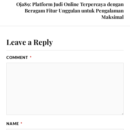
Oja89: Platform Judi Online Terpercaya dengan
Beragam Fitur Unggulan untuk Pengalaman
Maksimal
Leave a Reply
COMMENT
*
NAME
*