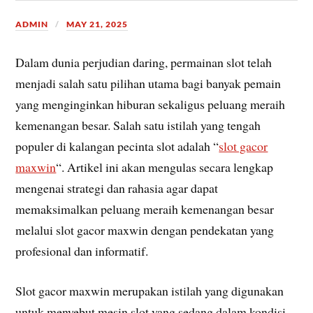
ADMIN
MAY 21, 2025
Dalam dunia perjudian daring, permainan slot telah
menjadi salah satu pilihan utama bagi banyak pemain
yang menginginkan hiburan sekaligus peluang meraih
kemenangan besar. Salah satu istilah yang tengah
populer di kalangan pecinta slot adalah “
slot gacor
maxwin
“. Artikel ini akan mengulas secara lengkap
mengenai strategi dan rahasia agar dapat
memaksimalkan peluang meraih kemenangan besar
melalui slot gacor maxwin dengan pendekatan yang
profesional dan informatif.
Slot gacor maxwin merupakan istilah yang digunakan
untuk menyebut mesin slot yang sedang dalam kondisi