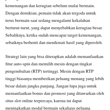
kemenangan dan kerugian sebelum mulai bermain.
Dengan demikian, pemain tidak akan tergoda untuk
terus bermain saat sedang mengalami kekalahan
berturut-turut, yang dapat menyebabkan kerugian besar.
Sebaliknya, ketika sudah mencapai target kemenangan,
sebaiknya berhenti dan menikmati hasil yang diperoleh.
Strategi lain yang bisa diterapkan adalah memanfaatkan
fitur auto-spin dan memilih mesin dengan tingkat
pengembalian (RTP) tertinggi. Mesin dengan RTP
tinggi biasanya memberikan peluang menang yang lebih
besar dalam jangka panjang. Jangan lupa juga untuk
memanfaatkan bonus dan promosi yang ditawarkan oleh
situs slot online terpercaya, karena ini dapat
meningkatkan modal bermain sekaligus peluang