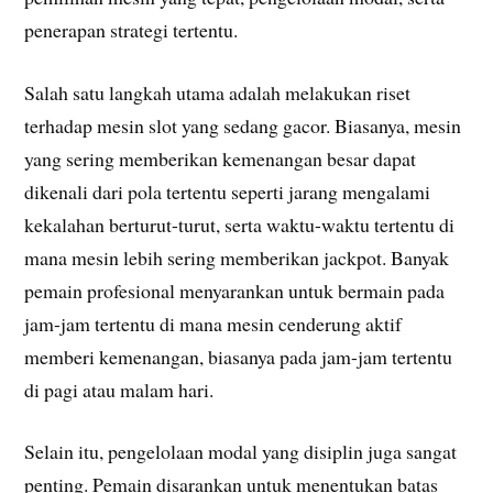
penerapan strategi tertentu.
Salah satu langkah utama adalah melakukan riset
terhadap mesin slot yang sedang gacor. Biasanya, mesin
yang sering memberikan kemenangan besar dapat
dikenali dari pola tertentu seperti jarang mengalami
kekalahan berturut-turut, serta waktu-waktu tertentu di
mana mesin lebih sering memberikan jackpot. Banyak
pemain profesional menyarankan untuk bermain pada
jam-jam tertentu di mana mesin cenderung aktif
memberi kemenangan, biasanya pada jam-jam tertentu
di pagi atau malam hari.
Selain itu, pengelolaan modal yang disiplin juga sangat
penting. Pemain disarankan untuk menentukan batas