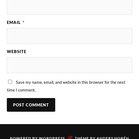
EMAIL
*
WEBSITE
Save my name, email, and website in this browser for the next
time I comment.
&
POWERED BY
WORDPRESS
THEME BY
ANDERS NORÉN