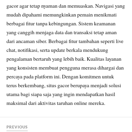
gacor agar tetap nyaman dan memuaskan. Navigasi yang
mudah dipahami memungkinkan pemain menikmati
berbagai fitur tanpa kebingungan. Sistem keamanan
yang canggih menjaga data dan transaksi tetap aman
dari ancaman siber. Berbagai fitur tambahan seperti live
chat, notifikasi, serta update berkala mendukung
pengalaman bertaruh yang lebih baik. Kualitas layanan
yang konsisten membuat pengguna merasa dihargai dan
percaya pada platform ini. Dengan komitmen untuk
terus berkembang, situs gacor berupaya menjadi solusi
utama bagi siapa saja yang ingin mendapatkan hasil
maksimal dari aktivitas taruhan online mereka.
PREVIOUS