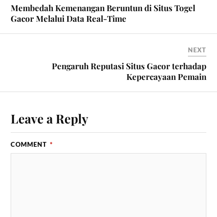
Membedah Kemenangan Beruntun di Situs Togel
Gacor Melalui Data Real-Time
NEXT
Pengaruh Reputasi Situs Gacor terhadap
Kepercayaan Pemain
Leave a Reply
COMMENT
*