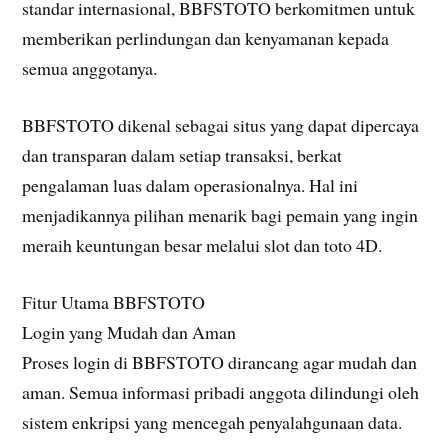
standar internasional, BBFSTOTO berkomitmen untuk
memberikan perlindungan dan kenyamanan kepada
semua anggotanya.
BBFSTOTO dikenal sebagai situs yang dapat dipercaya
dan transparan dalam setiap transaksi, berkat
pengalaman luas dalam operasionalnya. Hal ini
menjadikannya pilihan menarik bagi pemain yang ingin
meraih keuntungan besar melalui slot dan toto 4D.
Fitur Utama BBFSTOTO
Login yang Mudah dan Aman
Proses login di BBFSTOTO dirancang agar mudah dan
aman. Semua informasi pribadi anggota dilindungi oleh
sistem enkripsi yang mencegah penyalahgunaan data.