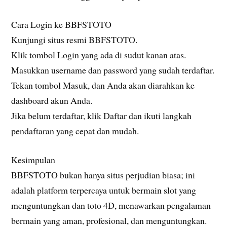
Cara Login ke BBFSTOTO
Kunjungi situs resmi BBFSTOTO.
Klik tombol Login yang ada di sudut kanan atas.
Masukkan username dan password yang sudah terdaftar.
Tekan tombol Masuk, dan Anda akan diarahkan ke
dashboard akun Anda.
Jika belum terdaftar, klik Daftar dan ikuti langkah
pendaftaran yang cepat dan mudah.
Kesimpulan
BBFSTOTO bukan hanya situs perjudian biasa; ini
adalah platform terpercaya untuk bermain slot yang
menguntungkan dan toto 4D, menawarkan pengalaman
bermain yang aman, profesional, dan menguntungkan.