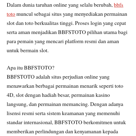
Dalam dunia taruhan online yang selalu berubah,
bbfs
toto
muncul sebagai situs yang menyediakan permainan
slot dan toto berkualitas tinggi. Proses login yang cepat
serta aman menjadikan BBFSTOTO pilihan utama bagi
para pemain yang mencari platform resmi dan aman
untuk bermain slot.
Apa itu BBFSTOTO?
BBFSTOTO adalah situs perjudian online yang
menawarkan berbagai permainan menarik seperti toto
4D, slot dengan hadiah besar, permainan kasino
langsung, dan permainan memancing. Dengan adanya
lisensi resmi serta sistem keamanan yang memenuhi
standar internasional, BBFSTOTO berkomitmen untuk
memberikan perlindungan dan kenyamanan kepada