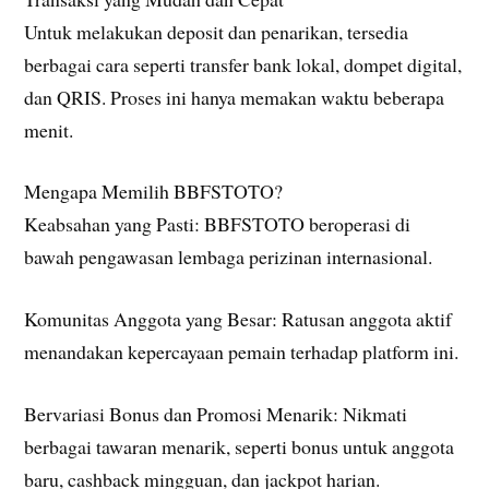
Untuk melakukan deposit dan penarikan, tersedia
berbagai cara seperti transfer bank lokal, dompet digital,
dan QRIS. Proses ini hanya memakan waktu beberapa
menit.
Mengapa Memilih BBFSTOTO?
Keabsahan yang Pasti: BBFSTOTO beroperasi di
bawah pengawasan lembaga perizinan internasional.
Komunitas Anggota yang Besar: Ratusan anggota aktif
menandakan kepercayaan pemain terhadap platform ini.
Bervariasi Bonus dan Promosi Menarik: Nikmati
berbagai tawaran menarik, seperti bonus untuk anggota
baru, cashback mingguan, dan jackpot harian.