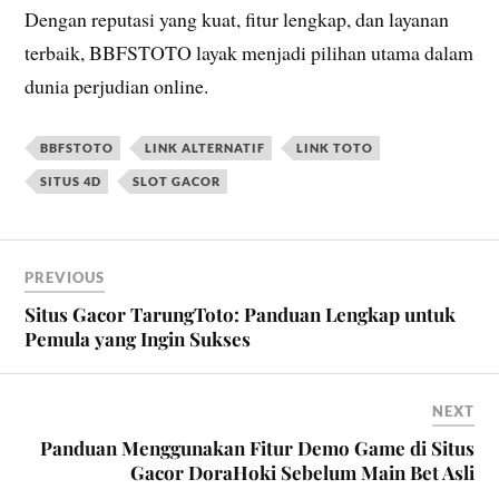
Dengan reputasi yang kuat, fitur lengkap, dan layanan
terbaik, BBFSTOTO layak menjadi pilihan utama dalam
dunia perjudian online.
BBFSTOTO
LINK ALTERNATIF
LINK TOTO
SITUS 4D
SLOT GACOR
PREVIOUS
Situs Gacor TarungToto: Panduan Lengkap untuk
Pemula yang Ingin Sukses
NEXT
Panduan Menggunakan Fitur Demo Game di Situs
Gacor DoraHoki Sebelum Main Bet Asli