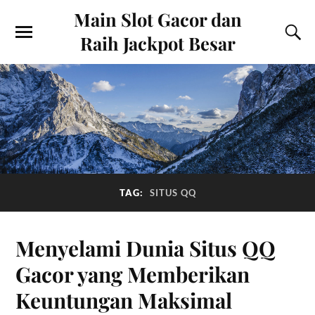
Main Slot Gacor dan
Raih Jackpot Besar
TAG:
SITUS QQ
Menyelami Dunia Situs QQ
Gacor yang Memberikan
Keuntungan Maksimal