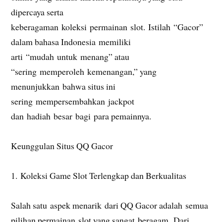
dipercaya serta
keberagaman koleksi permainan slot. Istilah “Gacor”
dalam bahasa Indonesia memiliki
arti “mudah untuk menang” atau
“sering memperoleh kemenangan,” yang
menunjukkan bahwa situs ini
sering mempersembahkan jackpot
dan hadiah besar bagi para pemainnya.
Keunggulan Situs QQ Gacor
1. Koleksi Game Slot Terlengkap dan Berkualitas
Salah satu aspek menarik dari QQ Gacor adalah semua
pilihan permainan slot yang sangat beragam. Dari