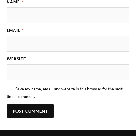
NAME
*
EMAIL
*
WEBSITE
Save my name, email, and website in this browser for the next
time I comment.