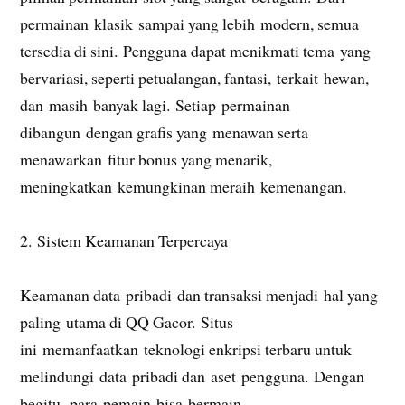
permainan klasik sampai yang lebih modern, semua
tersedia di sini. Pengguna dapat menikmati tema yang
bervariasi, seperti petualangan, fantasi, terkait hewan,
dan masih banyak lagi. Setiap permainan
dibangun dengan grafis yang menawan serta
menawarkan fitur bonus yang menarik,
meningkatkan kemungkinan meraih kemenangan.
2. Sistem Keamanan Terpercaya
Keamanan data pribadi dan transaksi menjadi hal yang
paling utama di QQ Gacor. Situs
ini memanfaatkan teknologi enkripsi terbaru untuk
melindungi data pribadi dan aset pengguna. Dengan
begitu, para pemain bisa bermain