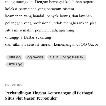
menguntungkan. Dengan berbagai kelebihan seperti
koleksi permainan yang beragam, sistem
keamanan yang handal, banyak bonus, dan layanan
pelanggan yang profesional, tidak mengherankan jika
situs ini semakin populer. Jadi, apa yang
ditunggu? Daftar sekarang
dan nikmati sensasi meraih kemenangan di QQ Gacor!
JUDI QQ
QQ GACOR
SITUS JUDI QQ HARI INI
SITUS QQ
PREVIOUS
Perbandingan Tingkat Kemenangan di Berbagai
Situs Slot Gacor Terpopuler