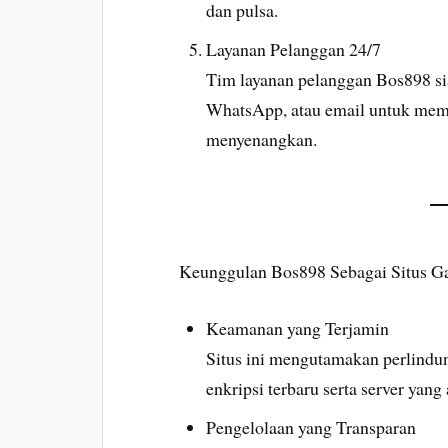
dan pulsa.
Layanan Pelanggan 24/7
Tim layanan pelanggan Bos898 si
WhatsApp, atau email untuk mem
menyenangkan.
Keunggulan Bos898 Sebagai Situs Ga
Keamanan yang Terjamin
Situs ini mengutamakan perlindu
enkripsi terbaru serta server yang
Pengelolaan yang Transparan