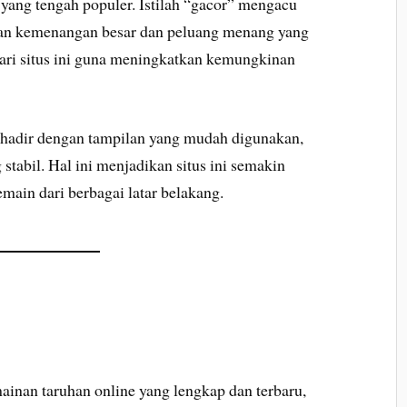
yang tengah populer. Istilah “gacor” mengacu
ikan kemenangan besar dan peluang menang yang
ari situs ini guna meningkatkan kemungkinan
hadir dengan tampilan yang mudah digunakan,
 stabil. Hal ini menjadikan situs ini semakin
main dari berbagai latar belakang.
inan taruhan online yang lengkap dan terbaru,