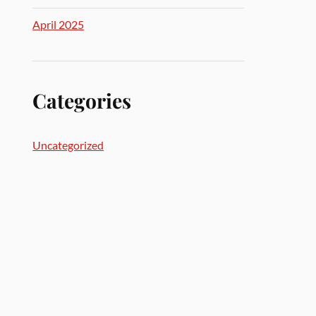
April 2025
Categories
Uncategorized