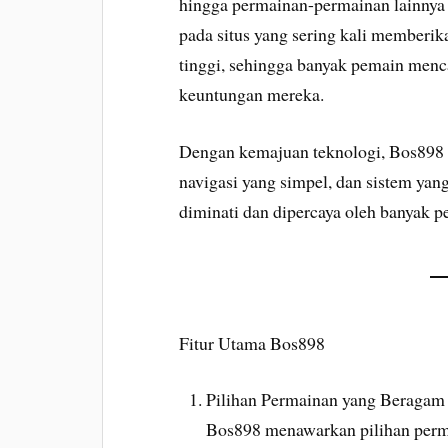
hingga permainan-permainan lainnya 
pada situs yang sering kali member
tinggi, sehingga banyak pemain menc
keuntungan mereka.
Dengan kemajuan teknologi, Bos898 
navigasi yang simpel, dan sistem yang
diminati dan dipercaya oleh banyak pe
Fitur Utama Bos898
Pilihan Permainan yang Beragam
Bos898 menawarkan pilihan perma