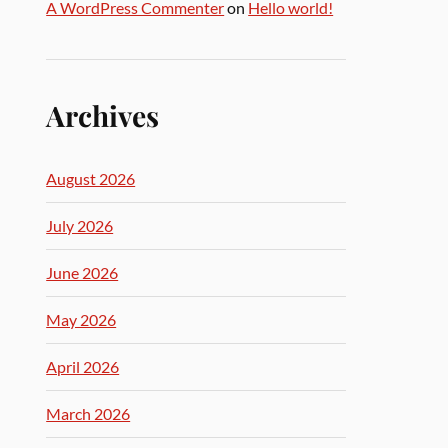
A WordPress Commenter
on
Hello world!
Archives
August 2026
July 2026
June 2026
May 2026
April 2026
March 2026