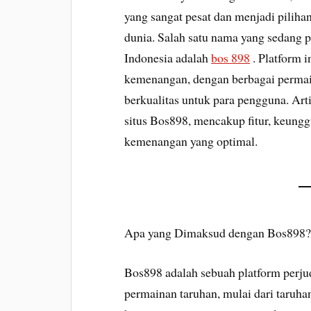
yang sangat pesat dan menjadi piliha
dunia. Salah satu nama yang sedang p
Indonesia adalah
bos 898
. Platform 
kemenangan, dengan berbagai permain
berkualitas untuk para pengguna. Art
situs Bos898, mencakup fitur, keungg
kemenangan yang optimal.
Apa yang Dimaksud dengan Bos898? 
Bos898 adalah sebuah platform perju
permainan taruhan, mulai dari taruha