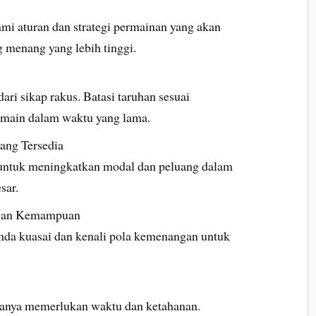
i aturan dan strategi permainan yang akan
 menang yang lebih tinggi.
ri sikap rakus. Batasi taruhan sesuai
rmain dalam waktu yang lama.
ang Tersedia
untuk meningkatkan modal dan peluang dalam
sar.
engan Kemampuan
da kuasai dan kenali pola kemenangan untuk
sanya memerlukan waktu dan ketahanan.