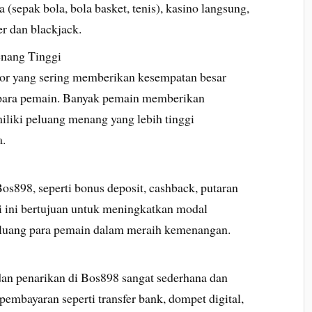
a (sepak bola, bola basket, tenis), kasino langsung,
er dan blackjack.
nang Tinggi
cor yang sering memberikan kesempatan besar
 para pemain. Banyak pemain memberikan
iliki peluang menang yang lebih tinggi
a.
os898, seperti bonus deposit, cashback, putaran
si ini bertujuan untuk meningkatkan modal
luang para pemain dalam meraih kemenangan.
dan penarikan di Bos898 sangat sederhana dan
embayaran seperti transfer bank, dompet digital,