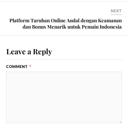
NEXT
Platform Taruhan Online Andal dengan Keamanan
dan Bonus Menarik untuk Pemain Indonesia
Leave a Reply
COMMENT
*