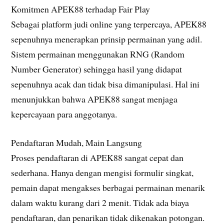
Komitmen APEK88 terhadap Fair Play
Sebagai platform judi online yang terpercaya, APEK88
sepenuhnya menerapkan prinsip permainan yang adil.
Sistem permainan menggunakan RNG (Random
Number Generator) sehingga hasil yang didapat
sepenuhnya acak dan tidak bisa dimanipulasi. Hal ini
menunjukkan bahwa APEK88 sangat menjaga
kepercayaan para anggotanya.
Pendaftaran Mudah, Main Langsung
Proses pendaftaran di APEK88 sangat cepat dan
sederhana. Hanya dengan mengisi formulir singkat,
pemain dapat mengakses berbagai permainan menarik
dalam waktu kurang dari 2 menit. Tidak ada biaya
pendaftaran, dan penarikan tidak dikenakan potongan.