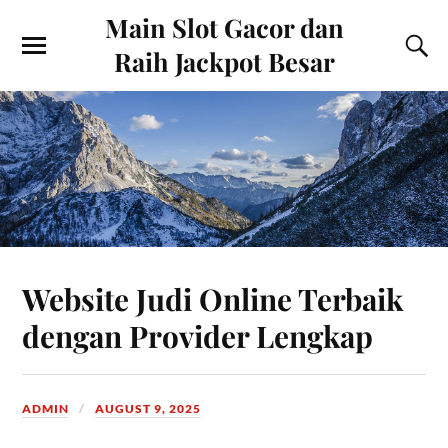
Main Slot Gacor dan
Raih Jackpot Besar
Website Judi Online Terbaik
dengan Provider Lengkap
ADMIN
AUGUST 9, 2025